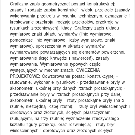
Graficzny zapis geometrycznej postaci konstrukcyjnej:
zasady i rodzaje zapisu konstrukcji, widok, przekroje (zasady
wykonywania przekroju w rysunku technicznym, oznaczanie i
kreskowanie przekroju, rodzaje przekrojów, przekroje w
rysunkach złożeniowych), kłady. Graficzny zapis układu
wymiarów: znaki układu wymiarów (linie wymiarowe,
pomocnicze linie wymiarowe, liczby wymiarowe, znaki
wymiarowe), uproszczenia w układzie wymiarów
(wymiarowanie powtarzających się elementów powierzchni,
wymiarowanie ścięć krawędzi i nawierceń), zasady
wymiarowania. Wymiarowanie typowych części
występujących w mechanizmach. ĆWICZENIA
PROJEKTOWE: Odwzorowanie postaci konstrukcyjnej -
rzutowanie, wykonanie rysunków: - przedstawianie bryły w
aksonometrii ukośnej przy danych rzutach prostokątnych; -
przedstawianie bryły w rzutach prostokątnych przy danej
aksonometrii ukośnej bryły - rzuty prostokątne bryły (na 3
rzutnie, niezbędną liczbę rzutni); - rzuty brył wielościennych i
obrotowych oraz złożonych, ściętych płaszczyznami
rzutującymi, na trzy rzutnie; wyznaczenie rzeczywistego
kształtu figury przekroju oraz rozwinięcia; - rzuty brył
wielościennych i obrotowych oraz złożonych ściętych