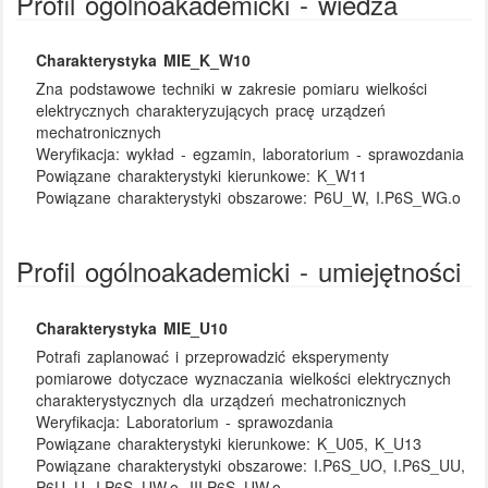
Profil ogólnoakademicki - wiedza
Charakterystyka MIE_K_W10
Zna podstawowe techniki w zakresie pomiaru wielkości
elektrycznych charakteryzujących pracę urządzeń
mechatronicznych
Weryfikacja:
wykład - egzamin, laboratorium - sprawozdania
Powiązane charakterystyki kierunkowe:
K_W11
Powiązane charakterystyki obszarowe:
P6U_W, I.P6S_WG.o
Profil ogólnoakademicki - umiejętności
Charakterystyka MIE_U10
Potrafi zaplanować i przeprowadzić eksperymenty
pomiarowe dotyczace wyznaczania wielkości elektrycznych
charakterystycznych dla urządzeń mechatronicznych
Weryfikacja:
Laboratorium - sprawozdania
Powiązane charakterystyki kierunkowe:
K_U05, K_U13
Powiązane charakterystyki obszarowe:
I.P6S_UO, I.P6S_UU,
P6U_U, I.P6S_UW.o, III.P6S_UW.o