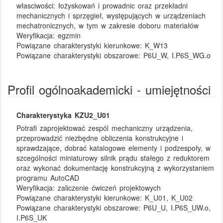
własciwości: łożyskowań i prowadnic oraz przekładni
mechanicznych i sprzęgieł, występujących w urządzeniach
mechatronicznych, w tym w zakresie doboru materiałów
Weryfikacja:
egzmin
Powiązane charakterystyki kierunkowe:
K_W13
Powiązane charakterystyki obszarowe:
P6U_W, I.P6S_WG.o
Profil ogólnoakademicki - umiejętności
Charakterystyka KZU2_U01
Potrafi zaprojektować zespól mechaniczny urządzenia,
przeprowadzić niezbędne obliczenia konstrukcyjne i
sprawdzające, dobrać katalogowe elementy i podzespoły, w
szcególności miniaturowy silnik prądu stałego z reduktorem
oraz wykonać dokumentację konstrukcyjną z wykorzystaniem
programu AutoCAD
Weryfikacja:
zaliczenie ćwiczeń projektowych
Powiązane charakterystyki kierunkowe:
K_U01, K_U02
Powiązane charakterystyki obszarowe:
P6U_U, I.P6S_UW.o,
I.P6S_UK