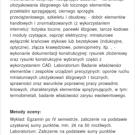
ułożyskowania ślizgowego lub tocznego elementów,
przekładni sprzęgającej, ciernego sprzęgła
przeciążeniowego, szkieletu i obudowy, - dobór elementów
handlowych i znormalizowanych (z wykorzystaniem
internetu): łożyska toczne, panewki ślizgowe, tarcze kodowe
i moduły czytające, osprzęt elektryczny: miniaturowe
wyłączniki krańcowe stykowe lub bezstykowe (indukcyjne,
optyczne), złącza krawędziowe, potencjometry, itp. , -
wykonanie dokumentacji konstrukcyjnej: rysunek złożeniowy
oraz rysunki konstrukcyjne wybranych części z
wykorzystaniem CAD. Laboratorium Badanie właściwości
elementów i zespołów urządzeń precyzyjnych: oporów ruchu
miniaturowych ułożyskowań ślizgowych i tocznych,
sprawności oraz warunków poprawnej pracy prowadnic
liniowych, charakterystyk elementów sprężynujących, w tym:
termobimetali, badanie właściwości zarysu ewolwentowego.
Metody oceny:
Wykład: Egzamin po IV semestrze, zaliczenie na podstawie
uzyskanej sumy punktów, min. 26 na 50 możliwych.
Laboratorium: Zaliczenie na podstawie sumy punktów