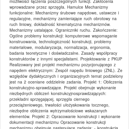
możliwości łączenia poszczególnych funkcji. Zakłócenia
wprowadzane przez sprzęgła. Hamulce Mechanizmy
funkcjonalne: Mechanizmy śrubowe napędowe, ustawcze i
regulacyjne, mechanizmy zamieniające ruch obrotowy na
ruch liniowy, dokładność kinematyczna mechanizmów.
Mechanizmy ustalające. Ograniczniki ruchu. Zakończenie:
Ogólne problemy konstrukcji: komputerowe wspomaganie
konstruowania, technologiczność konstrukcji, problemy
materiałowe, modularyzacja, normalizacja, ergonomia,
badania teoretyczne i doświadczalne. Zasady współpracy
konstruktorów z innymi specjalistami. Projektowanie z PKUP
Realizowany jest projekt mechanizmu pozycjonującego z
napędem elektrycznym: Zespół napędu liniowego (ZNL). Ze
względów dydaktycznych i organizacyjnych temat podzielony
jest na 2 oceniane oddzielnie zadania. Projekt 1: Obliczenia
konstrukcyjno-sprawdzające. Projekt obejmuje wykonanie
niezbędnych obliczeń konstrukcyjnosprawdzających:
przekładni sprzęgającej, sprzęgła ciernego
przeciążeniowego, trwałości ułożyskowania tocznego,
niezbędne obliczenia wytrzymałościowe wskazanych
elementów. Projekt 2: Opracowanie konstrukcji i wykonanie
dokumentacji mechanizmu Opracowanie konstrukcji
mechanizmu obejmuje następujące zadania: - konstrukcja