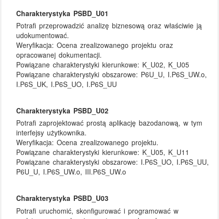
Charakterystyka PSBD_U01
Potrafi przeprowadzić analizę biznesową oraz właściwie ją
udokumentować.
Weryfikacja:
Ocena zrealizowanego projektu oraz
opracowanej dokumentacji.
Powiązane charakterystyki kierunkowe:
K_U02, K_U05
Powiązane charakterystyki obszarowe:
P6U_U, I.P6S_UW.o,
I.P6S_UK, I.P6S_UO, I.P6S_UU
Charakterystyka PSBD_U02
Potrafi zaprojektować prostą aplikację bazodanową, w tym
interfejsy użytkownika.
Weryfikacja:
Ocena zrealizowanego projektu.
Powiązane charakterystyki kierunkowe:
K_U05, K_U11
Powiązane charakterystyki obszarowe:
I.P6S_UO, I.P6S_UU,
P6U_U, I.P6S_UW.o, III.P6S_UW.o
Charakterystyka PSBD_U03
Potrafi uruchomić, skonfigurować i programować w