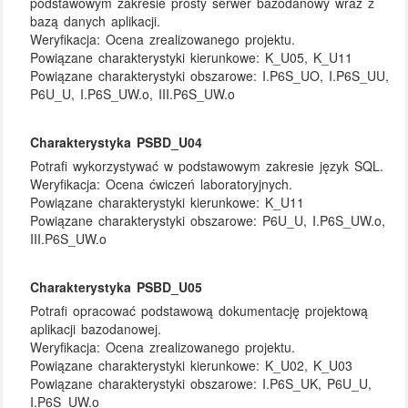
podstawowym zakresie prosty serwer bazodanowy wraz z
bazą danych aplikacji.
Weryfikacja:
Ocena zrealizowanego projektu.
Powiązane charakterystyki kierunkowe:
K_U05, K_U11
Powiązane charakterystyki obszarowe:
I.P6S_UO, I.P6S_UU,
P6U_U, I.P6S_UW.o, III.P6S_UW.o
Charakterystyka PSBD_U04
Potrafi wykorzystywać w podstawowym zakresie język SQL.
Weryfikacja:
Ocena ćwiczeń laboratoryjnych.
Powiązane charakterystyki kierunkowe:
K_U11
Powiązane charakterystyki obszarowe:
P6U_U, I.P6S_UW.o,
III.P6S_UW.o
Charakterystyka PSBD_U05
Potrafi opracować podstawową dokumentację projektową
aplikacji bazodanowej.
Weryfikacja:
Ocena zrealizowanego projektu.
Powiązane charakterystyki kierunkowe:
K_U02, K_U03
Powiązane charakterystyki obszarowe:
I.P6S_UK, P6U_U,
I.P6S_UW.o