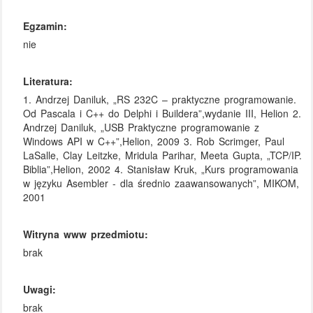
Egzamin:
nie
Literatura:
1. Andrzej Daniluk, „RS 232C – praktyczne programowanie.
Od Pascala i C++ do Delphi i Buildera”,wydanie III, Helion 2.
Andrzej Daniluk, „USB Praktyczne programowanie z
Windows API w C++”,Helion, 2009 3. Rob Scrimger, Paul
LaSalle, Clay Leitzke, Mridula Parihar, Meeta Gupta, „TCP/IP.
Biblia”,Helion, 2002 4. Stanisław Kruk, „Kurs programowania
w języku Asembler - dla średnio zaawansowanych”, MIKOM,
2001
Witryna www przedmiotu:
brak
Uwagi:
brak