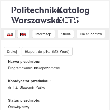
Politechnika
Katalog
Warszawska
ECTS
Informacje
Studia
Dla studentów
Drukuj
Eksport do pliku (MS Word)
Nazwa przedmiotu:
Programowanie niskopoziomowe
Koordynator przedmiotu:
dr inż. Sławomir Paśko
Status przedmiotu:
Obowiązkowy