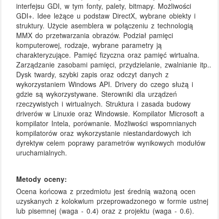
interfejsu GDI, w tym fonty, palety, bitmapy. Możliwości
GDI+. Idee leżące u podstaw DirectX, wybrane obiekty i
struktury. Użycie asemblera w połączeniu z technologią
MMX do przetwarzania obrazów. Podział pamięci
komputerowej, rodzaje, wybrane parametry ją
charakteryzujące. Pamięć fizyczna oraz pamięć wirtualna.
Zarządzanie zasobami pamięci, przydzielanie, zwalnianie itp..
Dysk twardy, szybki zapis oraz odczyt danych z
wykorzystaniem Windows API. Drivery do czego służą i
gdzie są wykorzystywane. Sterowniki dla urządzeń
rzeczywistych i wirtualnych. Struktura i zasada budowy
driverów w Linuxie oraz Windowsie. Kompilator Microsoft a
kompilator Intela, porównanie. Możliwości wspomnianych
kompilatorów oraz wykorzystanie niestandardowych ich
dyrektyw celem poprawy parametrów wynikowych modułów
uruchamialnych.
Metody oceny:
Ocena końcowa z przedmiotu jest średnią ważoną ocen
uzyskanych z kolokwium przeprowadzonego w formie ustnej
lub pisemnej (waga - 0.4) oraz z projektu (waga - 0.6).