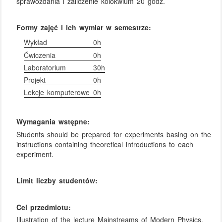
sprawozdania i zaliczenie kolokwium 20 godz.
Formy zajęć i ich wymiar w semestrze:
Wykład
0h
Ćwiczenia
0h
Laboratorium
30h
Projekt
0h
Lekcje komputerowe
0h
Wymagania wstępne:
Students should be prepared for experiments basing on the
instructions containing theoretical introductions to each
experiment.
Limit liczby studentów:
Cel przedmiotu:
Illustration of the lecture Mainstreams of Modern Physics.