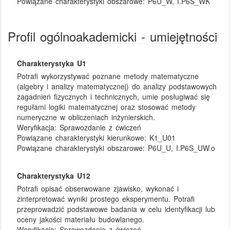
Powiązane charakterystyki obszarowe:
P6U_W, I.P6S_WK
Profil ogólnoakademicki - umiejętności
Charakterystyka U1
Potrafi wykorzystywać poznane metody matematyczne
(algebry i analizy matematycznej) do analizy podstawowych
zagadnień fizycznych i technicznych, umie posługiwać się
regułami logiki matematycznej oraz stosować metody
numeryczne w obliczeniach inżynierskich.
Weryfikacja:
Sprawozdanie z ćwiczeń
Powiązane charakterystyki kierunkowe:
K1_U01
Powiązane charakterystyki obszarowe:
P6U_U, I.P6S_UW.o
Charakterystyka U12
Potrafi opisać obserwowane zjawisko, wykonać i
zinterpretować wyniki prostego eksperymentu. Potrafi
przeprowadzić podstawowe badania w celu identyfikacji lub
oceny jakości materiału budowlanego.
Weryfikacja:
Sprawozdania z ćwiczeń.