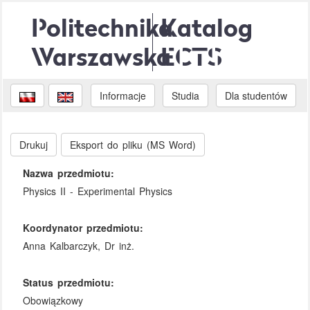
Politechnika
Katalog
Warszawska
ECTS
Informacje
Studia
Dla studentów
Drukuj
Eksport do pliku (MS Word)
Nazwa przedmiotu:
Physics II - Experimental Physics
Koordynator przedmiotu:
Anna Kalbarczyk, Dr inż.
Status przedmiotu:
Obowiązkowy