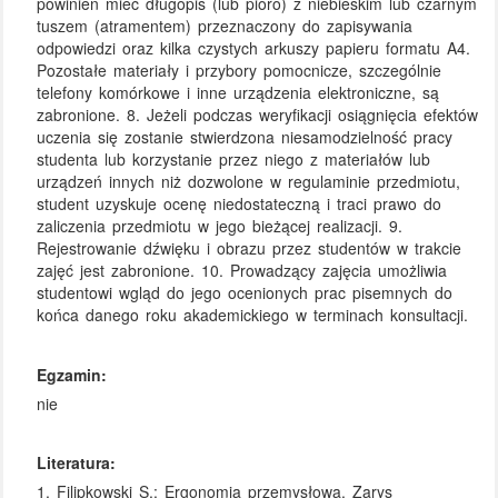
powinien mieć długopis (lub pióro) z niebieskim lub czarnym
tuszem (atramentem) przeznaczony do zapisywania
odpowiedzi oraz kilka czystych arkuszy papieru formatu A4.
Pozostałe materiały i przybory pomocnicze, szczególnie
telefony komórkowe i inne urządzenia elektroniczne, są
zabronione. 8. Jeżeli podczas weryfikacji osiągnięcia efektów
uczenia się zostanie stwierdzona niesamodzielność pracy
studenta lub korzystanie przez niego z materiałów lub
urządzeń innych niż dozwolone w regulaminie przedmiotu,
student uzyskuje ocenę niedostateczną i traci prawo do
zaliczenia przedmiotu w jego bieżącej realizacji. 9.
Rejestrowanie dźwięku i obrazu przez studentów w trakcie
zajęć jest zabronione. 10. Prowadzący zajęcia umożliwia
studentowi wgląd do jego ocenionych prac pisemnych do
końca danego roku akademickiego w terminach konsultacji.
Egzamin:
nie
Literatura:
1. Filipkowski S.: Ergonomia przemysłowa. Zarys