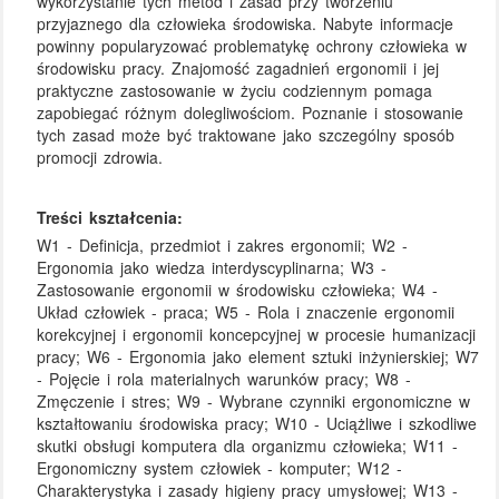
wykorzystanie tych metod i zasad przy tworzeniu
przyjaznego dla człowieka środowiska. Nabyte informacje
powinny popularyzować problematykę ochrony człowieka w
środowisku pracy. Znajomość zagadnień ergonomii i jej
praktyczne zastosowanie w życiu codziennym pomaga
zapobiegać różnym dolegliwościom. Poznanie i stosowanie
tych zasad może być traktowane jako szczególny sposób
promocji zdrowia.
Treści kształcenia:
W1 - Definicja, przedmiot i zakres ergonomii; W2 -
Ergonomia jako wiedza interdyscyplinarna; W3 -
Zastosowanie ergonomii w środowisku człowieka; W4 -
Układ człowiek - praca; W5 - Rola i znaczenie ergonomii
korekcyjnej i ergonomii koncepcyjnej w procesie humanizacji
pracy; W6 - Ergonomia jako element sztuki inżynierskiej; W7
- Pojęcie i rola materialnych warunków pracy; W8 -
Zmęczenie i stres; W9 - Wybrane czynniki ergonomiczne w
kształtowaniu środowiska pracy; W10 - Uciążliwe i szkodliwe
skutki obsługi komputera dla organizmu człowieka; W11 -
Ergonomiczny system człowiek - komputer; W12 -
Charakterystyka i zasady higieny pracy umysłowej; W13 -