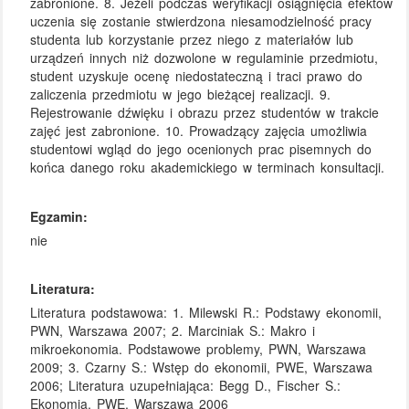
zabronione. 8. Jeżeli podczas weryfikacji osiągnięcia efektów
uczenia się zostanie stwierdzona niesamodzielność pracy
studenta lub korzystanie przez niego z materiałów lub
urządzeń innych niż dozwolone w regulaminie przedmiotu,
student uzyskuje ocenę niedostateczną i traci prawo do
zaliczenia przedmiotu w jego bieżącej realizacji. 9.
Rejestrowanie dźwięku i obrazu przez studentów w trakcie
zajęć jest zabronione. 10. Prowadzący zajęcia umożliwia
studentowi wgląd do jego ocenionych prac pisemnych do
końca danego roku akademickiego w terminach konsultacji.
Egzamin:
nie
Literatura:
Literatura podstawowa: 1. Milewski R.: Podstawy ekonomii,
PWN, Warszawa 2007; 2. Marciniak S.: Makro i
mikroekonomia. Podstawowe problemy, PWN, Warszawa
2009; 3. Czarny S.: Wstęp do ekonomii, PWE, Warszawa
2006; Literatura uzupełniająca: Begg D., Fischer S.:
Ekonomia, PWE, Warszawa 2006