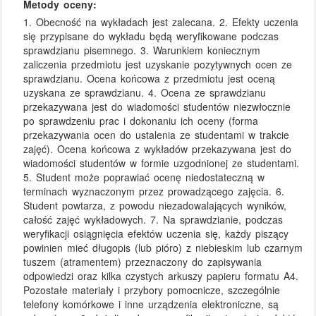
Metody oceny:
1. Obecność na wykładach jest zalecana. 2. Efekty uczenia
się przypisane do wykładu będą weryfikowane podczas
sprawdzianu pisemnego. 3. Warunkiem koniecznym
zaliczenia przedmiotu jest uzyskanie pozytywnych ocen ze
sprawdzianu. Ocena końcowa z przedmiotu jest oceną
uzyskana ze sprawdzianu. 4. Ocena ze sprawdzianu
przekazywana jest do wiadomości studentów niezwłocznie
po sprawdzeniu prac i dokonaniu ich oceny (forma
przekazywania ocen do ustalenia ze studentami w trakcie
zajęć). Ocena końcowa z wykładów przekazywana jest do
wiadomości studentów w formie uzgodnionej ze studentami.
5. Student może poprawiać ocenę niedostateczną w
terminach wyznaczonym przez prowadzącego zajęcia. 6.
Student powtarza, z powodu niezadowalających wyników,
całość zajęć wykładowych. 7. Na sprawdzianie, podczas
weryfikacji osiągnięcia efektów uczenia się, każdy piszący
powinien mieć długopis (lub pióro) z niebieskim lub czarnym
tuszem (atramentem) przeznaczony do zapisywania
odpowiedzi oraz kilka czystych arkuszy papieru formatu A4.
Pozostałe materiały i przybory pomocnicze, szczególnie
telefony komórkowe i inne urządzenia elektroniczne, są