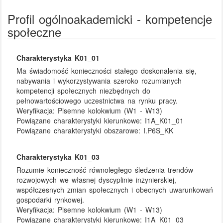
Profil ogólnoakademicki - kompetencje
społeczne
Charakterystyka K01_01
Ma świadomość konieczności stałego doskonalenia się,
nabywania i wykorzystywania szeroko rozumianych
kompetencji społecznych niezbędnych do
pełnowartościowego uczestnictwa na rynku pracy.
Weryfikacja:
Pisemne kolokwium (W1 - W13)
Powiązane charakterystyki kierunkowe:
I1A_K01_01
Powiązane charakterystyki obszarowe:
I.P6S_KK
Charakterystyka K01_03
Rozumie konieczność równoległego śledzenia trendów
rozwojowych we własnej dyscyplinie inżynierskiej,
współczesnych zmian społecznych i obecnych uwarunkowań
gospodarki rynkowej.
Weryfikacja:
Pisemne kolokwium (W1 - W13)
Powiązane charakterystyki kierunkowe:
I1A_K01_03