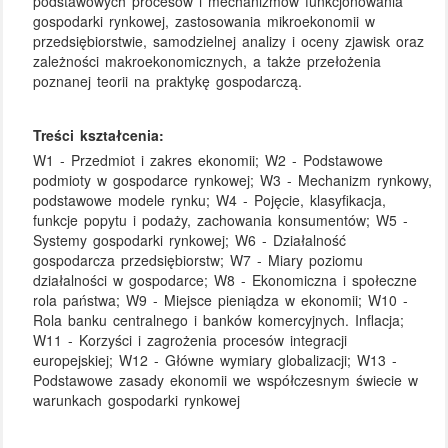
podstawowych procesów i mechanizmów funkcjonowania
gospodarki rynkowej, zastosowania mikroekonomii w
przedsiębiorstwie, samodzielnej analizy i oceny zjawisk oraz
zależności makroekonomicznych, a także przełożenia
poznanej teorii na praktykę gospodarczą.
Treści kształcenia:
W1 - Przedmiot i zakres ekonomii; W2 - Podstawowe
podmioty w gospodarce rynkowej; W3 - Mechanizm rynkowy,
podstawowe modele rynku; W4 - Pojęcie, klasyfikacja,
funkcje popytu i podaży, zachowania konsumentów; W5 -
Systemy gospodarki rynkowej; W6 - Działalność
gospodarcza przedsiębiorstw; W7 - Miary poziomu
działalności w gospodarce; W8 - Ekonomiczna i społeczne
rola państwa; W9 - Miejsce pieniądza w ekonomii; W10 -
Rola banku centralnego i banków komercyjnych. Inflacja;
W11 - Korzyści i zagrożenia procesów integracji
europejskiej; W12 - Główne wymiary globalizacji; W13 -
Podstawowe zasady ekonomii we współczesnym świecie w
warunkach gospodarki rynkowej