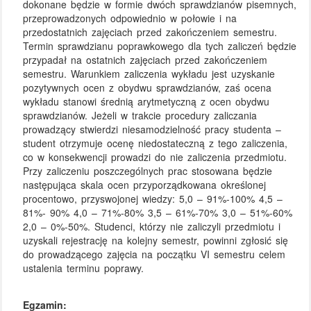
dokonane będzie w formie dwóch sprawdzianów pisemnych,
przeprowadzonych odpowiednio w połowie i na
przedostatnich zajęciach przed zakończeniem semestru.
Termin sprawdzianu poprawkowego dla tych zaliczeń będzie
przypadał na ostatnich zajęciach przed zakończeniem
semestru. Warunkiem zaliczenia wykładu jest uzyskanie
pozytywnych ocen z obydwu sprawdzianów, zaś ocena
wykładu stanowi średnią arytmetyczną z ocen obydwu
sprawdzianów. Jeżeli w trakcie procedury zaliczania
prowadzący stwierdzi niesamodzielność pracy studenta –
student otrzymuje ocenę niedostateczną z tego zaliczenia,
co w konsekwencji prowadzi do nie zaliczenia przedmiotu.
Przy zaliczeniu poszczególnych prac stosowana będzie
następująca skala ocen przyporządkowana określonej
procentowo, przyswojonej wiedzy: 5,0 – 91%-100% 4,5 –
81%- 90% 4,0 – 71%-80% 3,5 – 61%-70% 3,0 – 51%-60%
2,0 – 0%-50%. Studenci, którzy nie zaliczyli przedmiotu i
uzyskali rejestrację na kolejny semestr, powinni zgłosić się
do prowadzącego zajęcia na początku VI semestru celem
ustalenia terminu poprawy.
Egzamin: