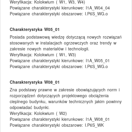
Weryfikacja:
Kolokwium ( W1, W3, W4)
Powiązane charakterystyki kierunkowe:
I1A_W04_04
Powiązane charakterystyki obszarowe:
I.P6S_WG.o
Charakterystyka W05_01
Posiada podstawową wiedzę dotyczącą nowych rozwiązań
stosowanych w instalacjach ogrzewczych oraz trendy w
zakresie nowych materiałów i technologii.
Weryfikacja:
Kolokwium ( W1, W3)
Powiązane charakterystyki kierunkowe:
I1A_W05_01
Powiązane charakterystyki obszarowe:
I.P6S_WG.o
Charakterystyka W08_01
Zna podstawy prawne w zakresie obowiązujących norm i
rozporządzeń dotyczących projektowego obciążenia
cieplnego budynku, warunków technicznych jakim powinny
odpowiadać budynki.
Weryfikacja:
Kolokwium ( W2)
Powiązane charakterystyki kierunkowe:
I1A_W08_01
Powiązane charakterystyki obszarowe:
I.P6S_WK