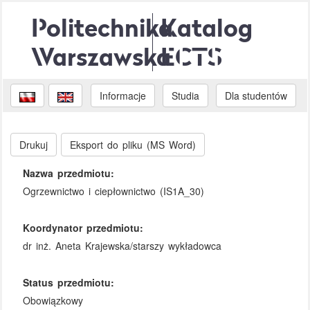
Politechnika
Katalog
Warszawska
ECTS
Informacje
Studia
Dla studentów
Drukuj
Eksport do pliku (MS Word)
Nazwa przedmiotu:
Ogrzewnictwo i ciepłownictwo (IS1A_30)
Koordynator przedmiotu:
dr inż. Aneta Krajewska/starszy wykładowca
Status przedmiotu:
Obowiązkowy