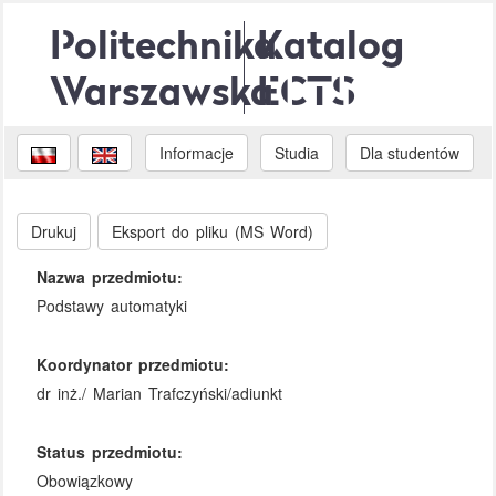
Politechnika
Katalog
Warszawska
ECTS
Informacje
Studia
Dla studentów
Drukuj
Eksport do pliku (MS Word)
Nazwa przedmiotu:
Podstawy automatyki
Koordynator przedmiotu:
dr inż./ Marian Trafczyński/adiunkt
Status przedmiotu:
Obowiązkowy