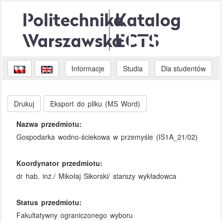
Politechnika
Katalog
Warszawska
ECTS
Informacje
Studia
Dla studentów
Drukuj
Eksport do pliku (MS Word)
Nazwa przedmiotu:
Gospodarka wodno-ściekowa w przemyśle (IS1A_21/02)
Koordynator przedmiotu:
dr hab. inż./ Mikołaj Sikorski/ starszy wykładowca
Status przedmiotu:
Fakultatywny ograniczonego wyboru