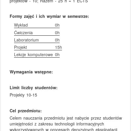
projektów - 10; Razem - 25 h = 1 ECTS
Formy zajęć i ich wymiar w semestrze:
Wykład
0h
Ćwiczenia
0h
Laboratorium
0h
Projekt
15h
Lekcje komputerowe
0h
Wymagania wstępne:
Limit liczby studentów:
Projekty 10-15
Cel przedmiotu:
Celem nauczania przedmiotu jest nabycie przez studentów
umiejętności z zakresu technologii informacyjnych
wykorzystywanych w procesach decyzyjnych eksploatacji