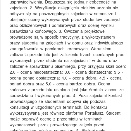
usprawiedliwienia. Dopuszcza się jedną nieobecność na
zajęciach. 2. Weryfikacja osiągnięcia efektów uczenia się
odbywa się na poszczególnych zajęciach w semestrze i
obejmuje ocenę wykonywanych przez studentów zadanych
prac obliczeniowych i pomiarowych oraz ocenę wyniku
sprawdzianu końcowego. 3. Ćwiczenia projektowe
prowadzone są w sposób tradycyjny, z wykorzystaniem
pracy studenta na zajęciach i w domu oraz indywidualnego
zaangażowania w pomiarach terenowych. Warunkiem
zaliczenia przedmiotu jest zaliczenie trzech ocenianych prac
wykonanych przez studenta na zajęciach i w domu oraz
zaliczenie sprawdzianu pisemnego, przy przyjęciu skali ocen:
2,0 - ocena niedostateczna; 3,0 - ocena dostateczna; 3,5 -
ocena ponad dostateczna; 4,0 - ocena dobra; 4,5 - ocena
ponad dobra oraz 5,0 - ocena bardzo dobra. Ocena
końcowa z przedmiotu ustalana jest jako średnia z ocen ze
sprawdzianu i wykonanych prac. 4. Poza zajęciami kontakt
prowadzącego ze studentami odbywa się podczas
konsultacji w uzgodnionych terminach. Do kontaktu
wykorzystywana jest również platforma Portaliusz. Student
może poprawić ocenę z przedmiotu w terminach
wyznaczonych przez prowadzącego zajęcia przed
zakończeniem zajęć w semestrze. 5. Stwierdzenie