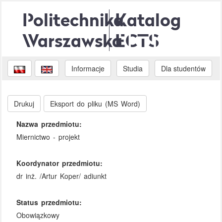
Politechnika
Katalog
Warszawska
ECTS
Informacje
Studia
Dla studentów
Drukuj
Eksport do pliku (MS Word)
Nazwa przedmiotu:
Miernictwo - projekt
Koordynator przedmiotu:
dr inż. /Artur Koper/ adiunkt
Status przedmiotu:
Obowiązkowy