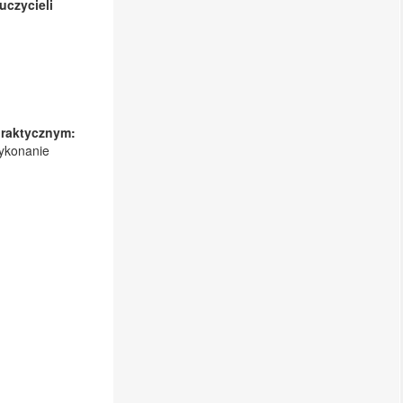
czycieli
praktycznym:
wykonanie