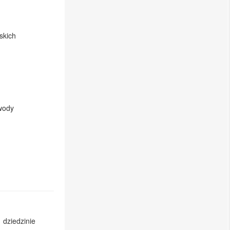
skich
 wody
 dziedzinie