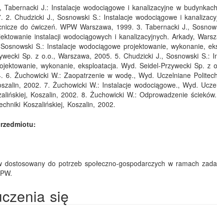
, Tabernacki J.: Instalacje wodociągowe i kanalizacyjne w budynka
 2. Chudzicki J., Sosnowski S.: Instalacje wodociągowe i kanalizacy
cnicze do ćwiczeń. WPW Warszawa, 1999. 3. Tabernacki J., Sosnows
ojektowanie instalacji wodociągowych i kanalizacyjnych. Arkady, War
, Sosnowski S.: Instalacje wodociągowe projektowanie, wykonanie, eks
ywecki Sp. z o.o., Warszawa, 2005. 5. Chudzicki J., Sosnowski S.: In
rojektowanie, wykonanie, eksploatacja. Wyd. Seidel-Przywecki Sp. z o
 6. Żuchowicki W.: Zaopatrzenie w wodę., Wyd. Uczelniane Politech
Koszalin, 2002. 7. Żuchowicki W.: Instalacje wodociągowe., Wyd. Ucze
szalińskiej, Koszalin, 2002. 8. Żuchowicki W.: Odprowadzenie ścieków
echniki Koszalińskiej, Koszalin, 2002.
rzedmiotu:
w dostosowany do potrzeb społeczno-gospodarczych w ramach zada
 PW.
uczenia się