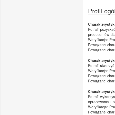
Profil og
Charakterysty
Potrafi pozyska
producentów dla
Weryfikacja:
Pra
Powiązane chara
Powiązane char
Charakterysty
Potrafi stworzy
Weryfikacja:
Pra
Powiązane chara
Powiązane char
Charakterysty
Potrafi wykorzy
opracowania i p
Weryfikacja:
Pra
Powiązane chara