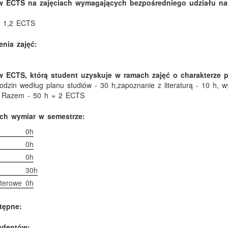
w ECTS na zajęciach wymagających bezpośredniego udziału nau
= 1,2 ECTS
nia zajęć:
 ECTS, którą student uzyskuje w ramach zajęć o charakterze 
 godzin według planu studiów - 30 h,zapoznanie z literaturą - 10 h, 
h, Razem - 50 h = 2 ECTS
ich wymiar w semestrze:
0h
0h
0h
30h
terowe
0h
tępne:
tudentów: