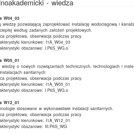
ólnoakademicki - wiedza
ka W04_03
wiedzę pozwalającą zaprojektować instalację wodociagową i kanali
 ciepłej według zadanych założeń projektowych.
ca projektowa, obserwacja podczas pracy.
kterystyki kierunkowe:
I1A_W04_03
akterystyki obszarowe:
I.P6S_WG.o
ka W05_01
iedzę o nowych rozwiązaniach technicznych, technologiach i mater
nstalacjach sanitarnych
ca projektowa, obserwacja podczas pracy.
kterystyki kierunkowe:
I1A_W05_01
akterystyki obszarowe:
I.P6S_WG.o
ka W12_01
nologie stosowane w wykonawstwie instalacji sanitarnych.
ca projektowa, obserwacja podczas pracy
kterystyki kierunkowe:
I1A_W12_01
akterystyki obszarowe:
III.P6S_WG