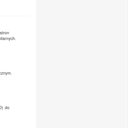
stron
itarnych.
ycznym.
D) do