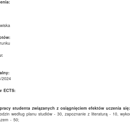
enia:
owiska
otów:
runku
u:
alny:
3/2024
w ECTS:
pracy studenta związanych z osiągnięciem efektów uczenia się
 godzin według planu studiów - 30, zapoznanie z literaturą - 10, wyk
razem - 50;