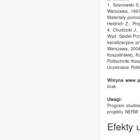
1. Sosnowski S.
Warszawa, 1997.
Materiały pomo
Heidrich Z.: Pr
4. Chudzicki J.
Wyd. Seidel-Prz
kanalizacyjne p
Warszawa, 2004.
Koszalińskiej, 
Politechniki Ko
Uczelniane Polit
Witryna www p
brak
Uwagi:
Program studió
projektu NERW
Efekty 