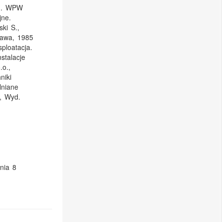
ch. WPW
jne.
ki S.,
szawa, 1985
ploatacja.
stalacje
.o.,
niki
lniane
., Wyd.
nia 8