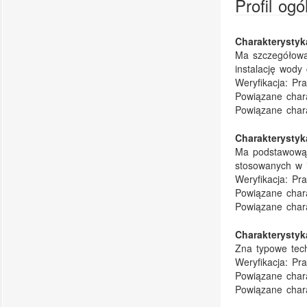
Profil og
Charakterysty
Ma szczegółową 
instalację wody
Weryfikacja:
Pra
Powiązane chara
Powiązane char
Charakterysty
Ma podstawową w
stosowanych w i
Weryfikacja:
Pra
Powiązane chara
Powiązane char
Charakterysty
Zna typowe tech
Weryfikacja:
Pra
Powiązane chara
Powiązane char