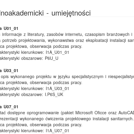
ólnoakademicki - umiejętności
ka U01_01
ć informacje z literatury, zasobów internetu, czasopism branżowych i 
 potrzeb projektowania, wykonawstwa oraz eksploatacji instalacji san
ca projektowa, obserwacja podczas pracy.
kterystyki kierunkowe:
I1A_U01_01
akterystyki obszarowe:
P6U_U
ka U03_01
ć opis wykonanego projektu w języku specjalistycznym i niespecjalist
ca projektowa, obserwacja podczas pracy.
kterystyki kierunkowe:
I1A_U03_01
akterystyki obszarowe:
I.P6S_UK
ka U07_01
stać dostępne oprogramowanie (pakiet Microsoft Oficce oraz AutoCA
rezentacji wykonanego ćwiczenia projektowego instalacji sanitarnych.
ca projektowa, obserwacja podczas pracy.
kterystyki kierunkowe:
I1A_U07_01