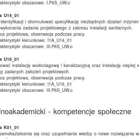
akterystyki obszarowe:
I.P6S_UW.o
ka U14_01
identyfikacji i sformułować specyfikację niezbędnych działań inżynier
wykonania zadania projektowego z zakresu instalacji sanitarnych.
ca projektowa, obserwacja podczas pracy.
kterystyki kierunkowe:
I1A_U14_01
akterystyki obszarowe:
III.P6S_UW.o
ka U16_01
tować instalację wodociagową i kanalizacyjną oraz instalację ciepłej
ug zadanych założeń projektowych.
ca projektowa, obserwacja podczas pracy.
kterystyki kierunkowe:
I1A_U16_01
akterystyki obszarowe:
III.P6S_UW.o
ólnoakademicki - kompetencje społeczne
ka K01_01
samokształcenia się oraz uzupełniania wiedzy o nowe rozwiązania w