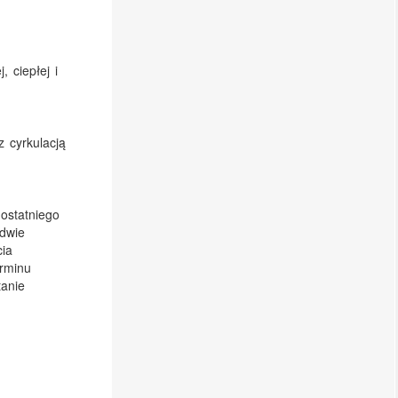
 ciepłej i
z cyrkulacją
ostatniego
dwie
cia
erminu
tanie