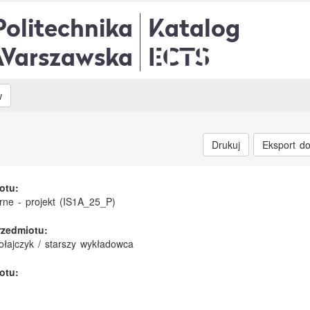
Politechnika
Katalog
Warszawska
ECTS
w
Drukuj
Eksport d
otu:
arne - projekt (IS1A_25_P)
rzedmiotu:
kołajczyk / starszy wykładowca
otu: