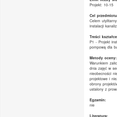
Projekt: 10-15
Cel przedmiotu
Celem utylitarn
instalacji kanal
Treści kształce
P1 - Projekt ins
pompową dla bud
Metody oceny:
Warunkiem zalic
dnia zajęć w se
nieobecności ni
projektowe i ni
obrony projektó
ustalony z prow
Egzamin:
nie
Literatura: