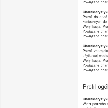
Powiązane char
Charakterysty
Potrafi dokonać 
koniecznych do 
Weryfikacja:
Pra
Powiązane chara
Powiązane char
Charakterysty
Potrafi zaprojek
użytkowej wedł
Weryfikacja:
Pra
Powiązane chara
Powiązane char
Profil og
Charakterysty
Widzi potrzebę 