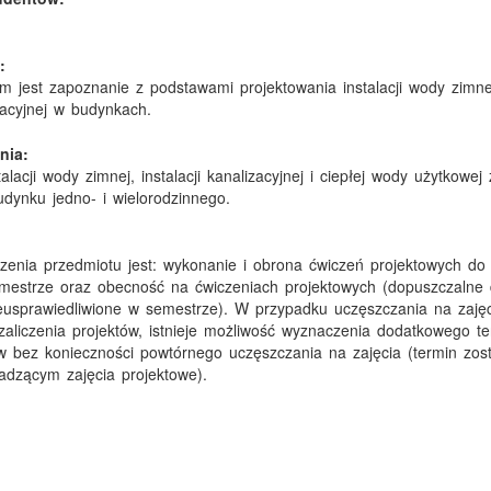
:
ym jest zapoznanie z podstawami projektowania instalacji wody zimnej,
izacyjnej w budynkach.
nia:
talacji wody zimnej, instalacji kanalizacyjnej i ciepłej wody użytkowej 
ynku jedno- i wielorodzinnego.
zenia przedmiotu jest: wykonanie i obrona ćwiczeń projektowych do 
mestrze oraz obecność na ćwiczeniach projektowych (dopuszczalne 
eusprawiedliwione w semestrze). W przypadku uczęszczania na zaję
ezaliczenia projektów, istnieje możliwość wyznaczenia dodatkowego t
w bez konieczności powtórnego uczęszczania na zajęcia (termin zos
adzącym zajęcia projektowe).