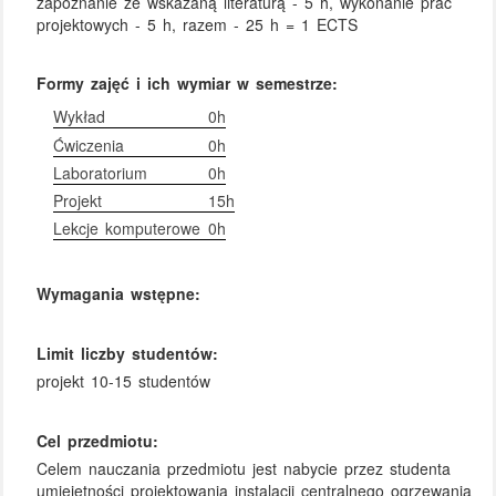
zapoznanie ze wskazaną literaturą - 5 h, wykonanie prac
projektowych - 5 h, razem - 25 h = 1 ECTS
Formy zajęć i ich wymiar w semestrze:
Wykład
0h
Ćwiczenia
0h
Laboratorium
0h
Projekt
15h
Lekcje komputerowe
0h
Wymagania wstępne:
Limit liczby studentów:
projekt 10-15 studentów
Cel przedmiotu:
Celem nauczania przedmiotu jest nabycie przez studenta
umiejętności projektowania instalacji centralnego ogrzewania