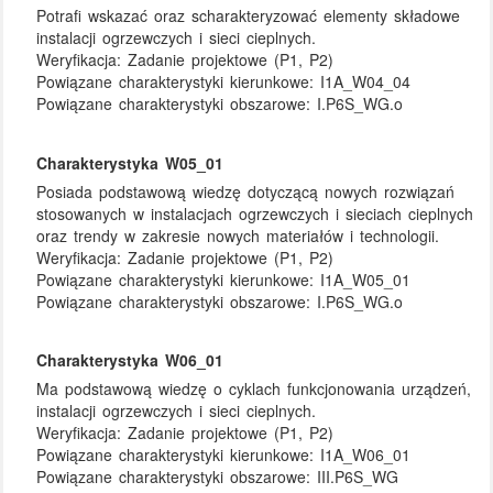
Potrafi wskazać oraz scharakteryzować elementy składowe
instalacji ogrzewczych i sieci cieplnych.
Weryfikacja:
Zadanie projektowe (P1, P2)
Powiązane charakterystyki kierunkowe:
I1A_W04_04
Powiązane charakterystyki obszarowe:
I.P6S_WG.o
Charakterystyka W05_01
Posiada podstawową wiedzę dotyczącą nowych rozwiązań
stosowanych w instalacjach ogrzewczych i sieciach cieplnych
oraz trendy w zakresie nowych materiałów i technologii.
Weryfikacja:
Zadanie projektowe (P1, P2)
Powiązane charakterystyki kierunkowe:
I1A_W05_01
Powiązane charakterystyki obszarowe:
I.P6S_WG.o
Charakterystyka W06_01
Ma podstawową wiedzę o cyklach funkcjonowania urządzeń,
instalacji ogrzewczych i sieci cieplnych.
Weryfikacja:
Zadanie projektowe (P1, P2)
Powiązane charakterystyki kierunkowe:
I1A_W06_01
Powiązane charakterystyki obszarowe:
III.P6S_WG