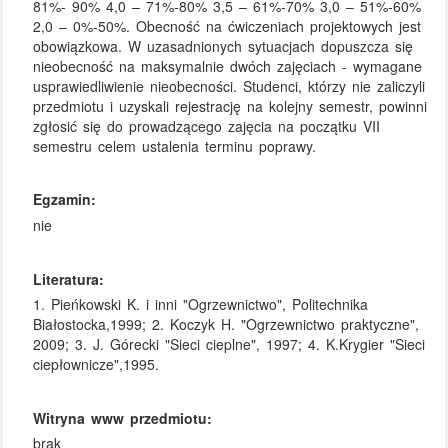
81%- 90% 4,0 – 71%-80% 3,5 – 61%-70% 3,0 – 51%-60%
2,0 – 0%-50%. Obecność na ćwiczeniach projektowych jest
obowiązkowa. W uzasadnionych sytuacjach dopuszcza się
nieobecność na maksymalnie dwóch zajęciach - wymagane
usprawiedliwienie nieobecności. Studenci, którzy nie zaliczyli
przedmiotu i uzyskali rejestrację na kolejny semestr, powinni
zgłosić się do prowadzącego zajęcia na początku VII
semestru celem ustalenia terminu poprawy.
Egzamin:
nie
Literatura:
1. Pieńkowski K. i inni "Ogrzewnictwo", Politechnika
Białostocka,1999; 2. Koczyk H. "Ogrzewnictwo praktyczne",
2009; 3. J. Górecki "Sieci cieplne", 1997; 4. K.Krygier "Sieci
ciepłownicze",1995.
Witryna www przedmiotu:
brak