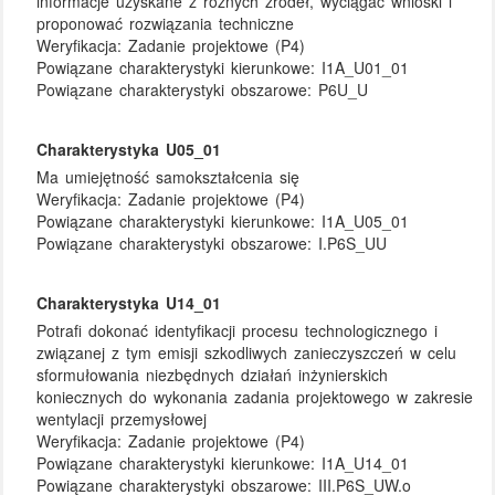
informacje uzyskane z różnych źródeł, wyciągać wnioski i
proponować rozwiązania techniczne
Weryfikacja:
Zadanie projektowe (P4)
Powiązane charakterystyki kierunkowe:
I1A_U01_01
Powiązane charakterystyki obszarowe:
P6U_U
Charakterystyka U05_01
Ma umiejętność samokształcenia się
Weryfikacja:
Zadanie projektowe (P4)
Powiązane charakterystyki kierunkowe:
I1A_U05_01
Powiązane charakterystyki obszarowe:
I.P6S_UU
Charakterystyka U14_01
Potrafi dokonać identyfikacji procesu technologicznego i
związanej z tym emisji szkodliwych zanieczyszczeń w celu
sformułowania niezbędnych działań inżynierskich
koniecznych do wykonania zadania projektowego w zakresie
wentylacji przemysłowej
Weryfikacja:
Zadanie projektowe (P4)
Powiązane charakterystyki kierunkowe:
I1A_U14_01
Powiązane charakterystyki obszarowe:
III.P6S_UW.o