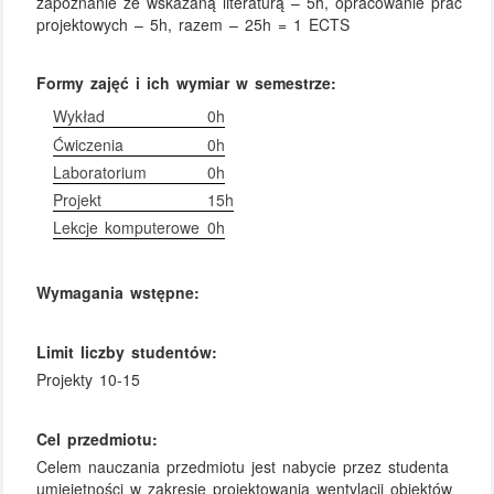
zapoznanie ze wskazaną literaturą – 5h, opracowanie prac
projektowych – 5h, razem – 25h = 1 ECTS
Formy zajęć i ich wymiar w semestrze:
Wykład
0h
Ćwiczenia
0h
Laboratorium
0h
Projekt
15h
Lekcje komputerowe
0h
Wymagania wstępne:
Limit liczby studentów:
Projekty 10-15
Cel przedmiotu:
Celem nauczania przedmiotu jest nabycie przez studenta
umiejętności w zakresie projektowania wentylacji obiektów