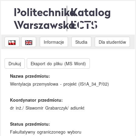
Politechnika
Katalog
Warszawska
ECTS
Informacje
Studia
Dla studentów
Drukuj
Eksport do pliku (MS Word)
Nazwa przedmiotu:
Wentylacja przemysłowa - projekt (IS1A_34_P/02)
Koordynator przedmiotu:
dr inż./ Sławomir Grabarczyk/ adiunkt
Status przedmiotu:
Fakultatywny ograniczonego wyboru