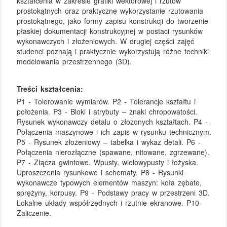
kształcenia w zakresie grafiki wektorowej i rzutów
prostokątnych oraz praktyczne wykorzystanie rzutowania
prostokątnego, jako formy zapisu konstrukcji do tworzenie
płaskiej dokumentacji konstrukcyjnej w postaci rysunków
wykonawczych i złożeniowych. W drugiej części zajęć
studenci poznają i praktycznie wykorzystują różne techniki
modelowania przestrzennego (3D).
Treści kształcenia:
P1 - Tolerowanie wymiarów. P2 - Tolerancje kształtu i
położenia. P3 - Bloki i atrybuty – znaki chropowatości.
Rysunek wykonawczy detalu o złożonych kształtach. P4 -
Połączenia maszynowe i ich zapis w rysunku technicznym.
P5 - Rysunek złożeniowy – tabelka i wykaz detali. P6 -
Połączenia nierozłączne (spawane, nitowane, zgrzewane).
P7 - Złącza gwintowe. Wpusty, wielowypusty i łożyska.
Uproszczenia rysunkowe i schematy. P8 - Rysunki
wykonawcze typowych elementów maszyn: koła zębate,
sprężyny, korpusy. P9 - Podstawy pracy w przestrzeni 3D.
Lokalne układy współrzędnych i rzutnie ekranowe. P10-
Zaliczenie.