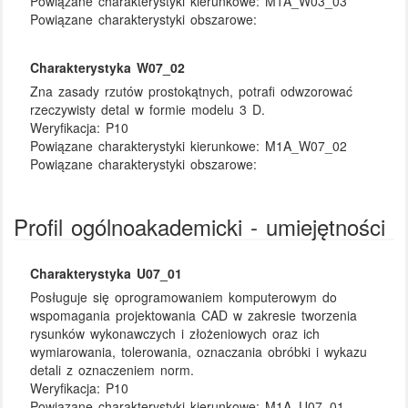
Powiązane charakterystyki kierunkowe:
M1A_W03_03
Powiązane charakterystyki obszarowe:
Charakterystyka W07_02
Zna zasady rzutów prostokątnych, potrafi odwzorować
rzeczywisty detal w formie modelu 3 D.
Weryfikacja:
P10
Powiązane charakterystyki kierunkowe:
M1A_W07_02
Powiązane charakterystyki obszarowe:
Profil ogólnoakademicki - umiejętności
Charakterystyka U07_01
Posługuje się oprogramowaniem komputerowym do
wspomagania projektowania CAD w zakresie tworzenia
rysunków wykonawczych i złożeniowych oraz ich
wymiarowania, tolerowania, oznaczania obróbki i wykazu
detali z oznaczeniem norm.
Weryfikacja:
P10
Powiązane charakterystyki kierunkowe:
M1A_U07_01