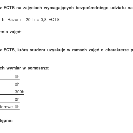
w ECTS na zajęciach wymagających bezpośredniego udziału nau
20 h, Razem - 20 h = 0,8 ECTS
nia zajęć:
 ECTS, którą student uzyskuje w ramach zajęć o charakterze 
ich wymiar w semestrze:
0h
0h
300h
0h
terowe
0h
tępne: