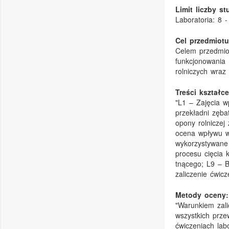
Limit liczby s
Laboratoria: 8 -
Cel przedmiotu
Celem przedmiot
funkcjonowania
rolniczych wraz 
Treści kształce
"L1 – Zajęcia w
przekładni zęba
opony rolnicze
ocena wpływu w
wykorzystywane
procesu cięcia 
tnącego; L9 – B
zaliczenie ćwicz
Metody oceny:
"Warunkiem zali
wszystkich prze
ćwiczeniach lab