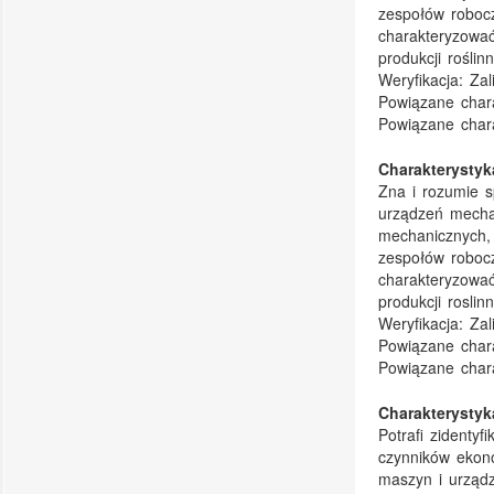
zespołów robocz
charakteryzowa
produkcji roślinn
Weryfikacja:
Zal
Powiązane chara
Powiązane chara
Charakterysty
Zna i rozumie s
urządzeń mechan
mechanicznych, 
zespołów robocz
charakteryzowa
produkcji roslinn
Weryfikacja:
Zal
Powiązane chara
Powiązane chara
Charakterysty
Potrafi zidenty
czynników ekono
maszyn i urządz