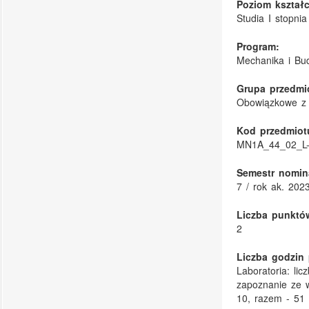
Poziom kształc
Studia I stopnia
Program:
Mechanika i B
Grupa przedmi
Obowiązkowe z 
Kod przedmiot
MN1A_44_02_L
Semestr nomin
7 / rok ak. 202
Liczba punktó
2
Liczba godzin 
Laboratoria: li
zapoznanie ze w
10, razem - 51