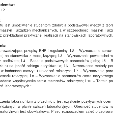
tudentów:
 12
:
u jest umożliwienie studentom zdobycia podstawowej wiedzy z teori
 maszyn i urządzeń mechanicznych, a w szczególności maszyn i urz
z przykładami praktycznej realizacji na stanowiskach laboratoryjnych
nia:
prowadzające, przepisy BHP i regulaminy; L2 – Wyznaczanie sprawn
tej na stanowisku z mocą krążącą; L3 – Wyznaczanie powierzchni w
j z podłożem; L4 – Badanie podstawowych parametrów gleby; L5 – B
iatru na jakość zabiegu opryskiwania; L6 – Nowoczesne metody p
 w badaniach maszyn i urządzeń rolniczych; L7 – Wyznaczanie par
kosiarki rotacyjnej; L8 – Wyznaczanie parametrów cięcia nożycoweg
adanie współczynnika tarcia materiałów rolniczych; L10 – Termin p
eń laboratoryjnych."
czenia laboratorrium z przedmiotu jest uzyskanie pozytywnych ocen
widzianych w planie ćwiczeń laboratoryjnych. Obecność studentów n
oratoryjnych jest obowiązkowa. Przed rozpoczęciem zajęć przeprowa