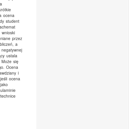
a
rótkie
na ocena
dy student
 schemat
 wnioski
niane przez
liczeń, a
 negatywnej
cy ustala
. Może się
go. Ocena
awdziany i
eśli ocena
 jako
ulaminie
technice