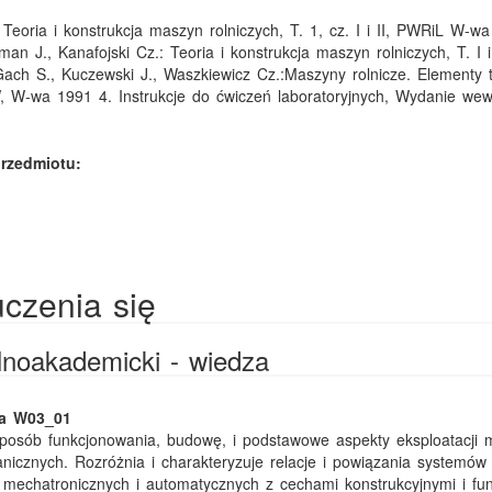
 Teoria i konstrukcja maszyn rolniczych, T. 1, cz. I i II, PWRiL W-w
an J., Kanafojski Cz.: Teoria i konstrukcja maszyn rolniczych, T. I i
ch S., Kuczewski J., Waszkiewicz Cz.:Maszyny rolnicze. Elementy te
 W-wa 1991 4. Instrukcje do ćwiczeń laboratoryjnych, Wydanie wew
rzedmiotu:
uczenia się
ólnoakademicki - wiedza
ka W03_01
posób funkcjonowania, budowę, i podstawowe aspekty eksploatacji 
icznych. Rozróżnia i charakteryzuje relacje i powiązania systemów
mechatronicznych i automatycznych z cechami konstrukcyjnymi i fun