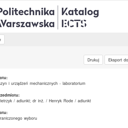
Politechnika
Katalog
Warszawska
ECTS
w
Drukuj
Eksport d
otu:
zyn i urządzeń mechanicznych - laboratorium
rzedmiotu:
Pietrzyk / adiunkt; dr inż. / Henryk Rode / adiunkt
otu:
graniczonego wyboru