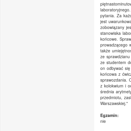
piętnastominuto
laboratoryjnego
pytania. Za ka
jest uwarunkow
zobowiązany jes
stanowiska labo
końcowe. Spraw
prowadzącego w 
także umiejętno
ze sprawdzianu 
ze studentem d
on odbywać się
końcowa z ćwicz
sprawozdania. O
z kolokwium i o
średnia arytme
przedmiotu, zas
Warszawskiej."
Egzamin:
nie