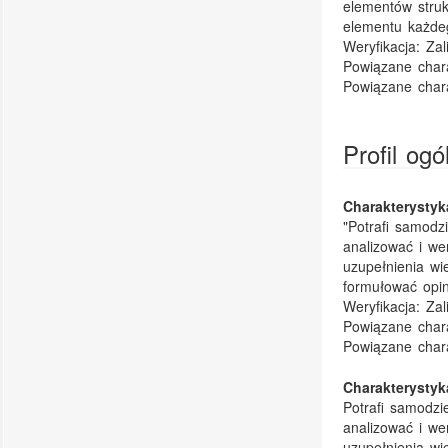
elementów struk
elementu każde
Weryfikacja:
Zal
Powiązane chara
Powiązane chara
Profil og
Charakterysty
"Potrafi samodz
analizować i we
uzupełnienia wi
formułować opin
Weryfikacja:
Zal
Powiązane chara
Powiązane chara
Charakterysty
Potrafi samodzi
analizować i we
uzupełnienia wi