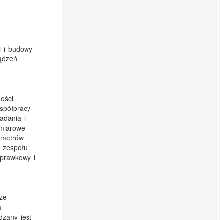
i i budowy
ądzeń
.
ości
spółpracy
adania i
omiarowe
ametrów
o zespołu
oprawkowy i
 ze
a
dzany jest