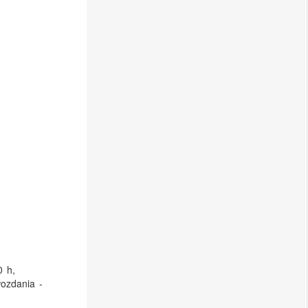
:
0 h,
wozdania -