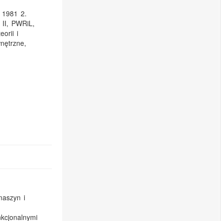
a 1981 2.
 II, PWRiL,
orii i
nętrzne,
maszyn i
kcjonalnymi