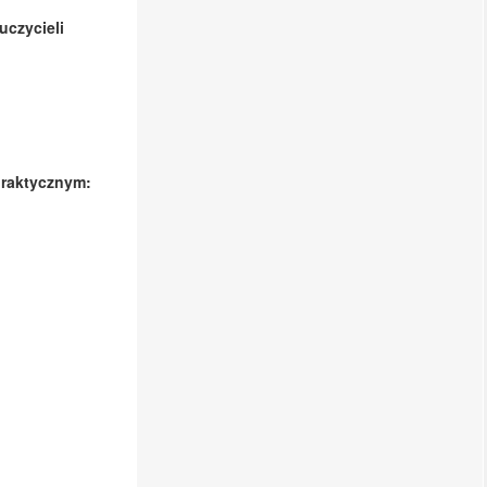
czycieli
praktycznym: