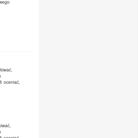
owego
kiwać,
u
i oceniać,
kiwać,
u
i oceniać,