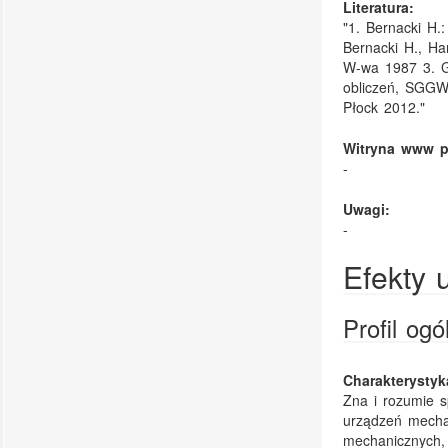
Literatura:
"1. Bernacki H.:
Bernacki H., Ham
W-wa 1987 3. Ga
obliczeń, SGGW,
Płock 2012."
Witryna www p
-
Uwagi:
-
Efekty 
Profil og
Charakterysty
Zna i rozumie s
urządzeń mechan
mechanicznych, 