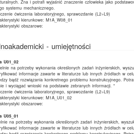
turalnych. Zna i potrafi wyjaśnić znaczenie człowieka jako podstaw
go systemu mechanicznego.
iczenie ćwiczenia laboratoryjnego, sprawozdanie (L2÷L9)
kterystyki kierunkowe:
M1A_W08_01
kterystyki obszarowe:
ólnoakademicki - umiejętności
ka U01_02
ielnie na potrzeby wykonania określonych zadań inżynierskich, wyszu
ryfikować informacje zawarte w literaturze lub innych źródłach w cel
edzy bądź rozwiązania konkretnego problemu konstrukcyjnego. Potraf
ie i wyciągać wnioski na podstawie zebranych informacji. "
iczenie ćwiczenia laboratoryjnego, sprawozdanie (L2÷L9)
kterystyki kierunkowe:
M1A_U01_02
kterystyki obszarowe:
ka U05_01
elnie na potrzeby wykonania określonych zadań inżynierskich, wyszu
ryfikować informacje zawarte w literaturze lub innych źródłach w cel
edzy bądź rozwiązania konkretnego problemu konstrukcyjnego. Potraf