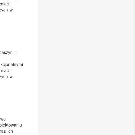
niać i
zych w
maszyn i
kcjonalnymi
niać i
zych w
ywu
ojektowaniu
raz ich