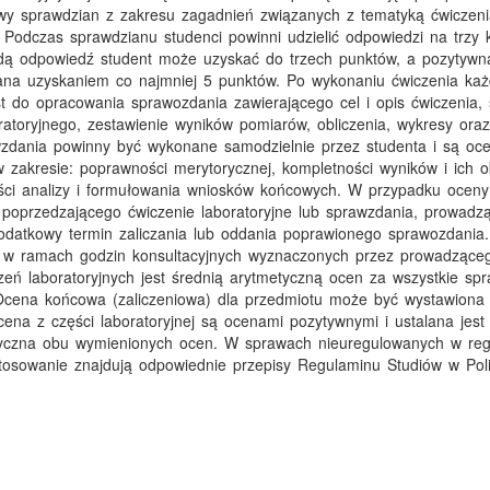
wy sprawdzian z zakresu zagadnień związanych z tematyką ćwiczeni
. Podczas sprawdzianu studenci powinni udzielić odpowiedzi na trzy k
żdą odpowiedź student może uzyskać do trzech punktów, a pozytyw
ana uzyskaniem co najmniej 5 punktów. Po wykonaniu ćwiczenia każ
t do opracowania sprawozdania zawierającego cel i opis ćwiczenia,
ratoryjnego, zestawienie wyników pomiarów, obliczenia, wykresy oraz
zdania powinny być wykonane samodzielnie przez studenta i są oce
zakresie: poprawności merytorycznej, kompletności wyników i ich ob
ści analizy i formułowania wniosków końcowych. W przypadku oceny
poprzedzającego ćwiczenie laboratoryjne lub sprawzdania, prowadzą
odatkowy termin zaliczania lub oddania poprawionego sprawozdania
 w ramach godzin konsultacyjnych wyznaczonych przez prowadzące
eń laboratoryjnych jest średnią arytmetyczną ocen za wszystkie spr
cena końcowa (zaliczeniowa) dla przedmiotu może być wystawiona j
cena z części laboratoryjnej są ocenami pozytywnymi i ustalana jest
tyczna obu wymienionych ocen. W sprawach nieuregulowanych w reg
tosowanie znajdują odpowiednie przepisy Regulaminu Studiów w Poli