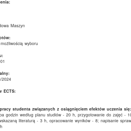
enia:
udowa Maszyn
otów:
możliwością wyboru
u:
-01
alny:
3/2024
w ECTS:
pracy studenta związanych z osiągnięciem efektów uczenia się
czba godzin według planu studiów - 20 h, przygotowanie do zajęć - 1
skazaną literaturą - 3 h, opracowanie wyników - 8; napisanie spra
 h