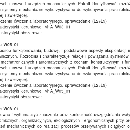
ych maszyn i urządzeń mechanicznych. Potrafi identyfikować, rozróż
ć systemy mechaniczne wykorzystywane do wykonywania prac rolnic
ej i zwierzęcej.
iczenie ćwiczenia laboratoryjnego, sprawozdanie (L2÷L9)
kterystyki kierunkowe:
M1A_W03_01
kterystyki obszarowe:
ka W05_01
posób funkcjonowania, budowę, i podstawowe aspekty eksploatacji 
icznych. Rozróżnia i charakteryzuje relacje i powiązania systemów
mechatronicznych i automatycznych z cechami konstrukcyjnymi i fun
ych maszyn i urządzeń mechanicznych. Potrafi identyfikować, rozróż
ć systemy mechaniczne wykorzystywane do wykonywania prac rolnic
ej i zwierzęcej.
iczenie ćwiczenia laboratoryjnego, sprawozdanie (L2÷L9)
kterystyki kierunkowe:
M1A_W05_01
kterystyki obszarowe:
ka W08_01
fikować i wytłumaczyć znaczenie oraz konieczność uwzględniania wpł
micznych, organizacyjnych, ekologicznych i ergonomicznych przy pr
eń mechanicznych do realizacji procesów przerywanych i ciągłych o