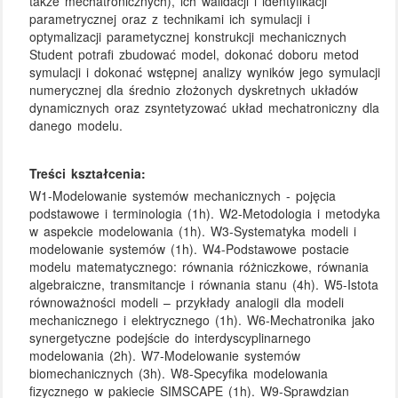
także mechatronicznych), ich walidacji i identyfikacji
parametrycznej oraz z technikami ich symulacji i
optymalizacji parametycznej konstrukcji mechanicznych
Student potrafi zbudować model, dokonać doboru metod
symulacji i dokonać wstępnej analizy wyników jego symulacji
numerycznej dla średnio złożonych dyskretnych układów
dynamicznych oraz zsyntetyzować układ mechatroniczny dla
danego modelu.
Treści kształcenia:
W1-Modelowanie systemów mechanicznych - pojęcia
podstawowe i terminologia (1h). W2-Metodologia i metodyka
w aspekcie modelowania (1h). W3-Systematyka modeli i
modelowanie systemów (1h). W4-Podstawowe postacie
modelu matematycznego: równania różniczkowe, równania
algebraiczne, transmitancje i równania stanu (4h). W5-Istota
równoważności modeli – przykłady analogii dla modeli
mechanicznego i elektrycznego (1h). W6-Mechatronika jako
synergetyczne podejście do interdyscyplinarnego
modelowania (2h). W7-Modelowanie systemów
biomechanicznych (3h). W8-Specyfika modelowania
fizycznego w pakiecie SIMSCAPE (1h). W9-Sprawdzian