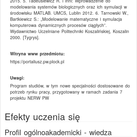
2015. 5. Tadeusiewicz R. i inni: Wprowadzenie do
modelowania systemów biologicznych oraz ich symulacji w
środowisku MATLAB. UMCS, Lublin 2012. 6. Tarnowski W.,
Bartkiewicz S.: „Modelowanie matematyczne i symulacja
komputerowa dynamicznych procesów ciągłych”.
Wydawnictwo Uczelniane Politechniki Koszalińskiej, Koszalin
2000. [Tygrys].
Witryna www przedmiotu:
https://portaliusz.pw.plock.pl
Uwagi:
Program studiów, w tym nowe specjalności dostosowane do
potrzeb rynku pracy, przygotowany w ramach zadania 7
projektu NERW PW
Efekty uczenia się
Profil ogólnoakademicki - wiedza