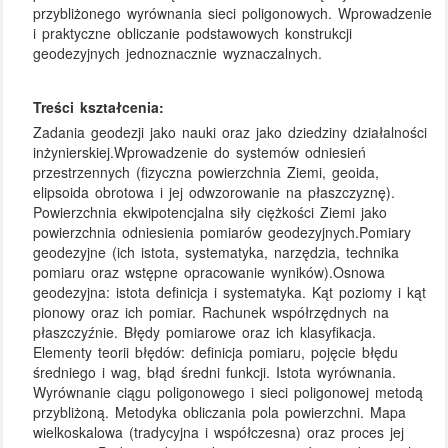
przybliżonego wyrównania sieci poligonowych. Wprowadzenie
i praktyczne obliczanie podstawowych konstrukcji
geodezyjnych jednoznacznie wyznaczalnych.
Treści kształcenia:
Zadania geodezji jako nauki oraz jako dziedziny działalności
inżynierskiej.Wprowadzenie do systemów odniesień
przestrzennych (fizyczna powierzchnia Ziemi, geoida,
elipsoida obrotowa i jej odwzorowanie na płaszczyznę).
Powierzchnia ekwipotencjalna siły ciężkości Ziemi jako
powierzchnia odniesienia pomiarów geodezyjnych.Pomiary
geodezyjne (ich istota, systematyka, narzędzia, technika
pomiaru oraz wstępne opracowanie wyników).Osnowa
geodezyjna: istota definicja i systematyka. Kąt poziomy i kąt
pionowy oraz ich pomiar. Rachunek współrzędnych na
płaszczyźnie. Błędy pomiarowe oraz ich klasyfikacja.
Elementy teorii błędów: definicja pomiaru, pojęcie błędu
średniego i wag, błąd średni funkcji. Istota wyrównania.
Wyrównanie ciągu poligonowego i sieci poligonowej metodą
przybliżoną. Metodyka obliczania pola powierzchni. Mapa
wielkoskalowa (tradycyjna i współczesna) oraz proces jej