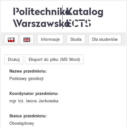
Politechnika
Katalog
Warszawska
ECTS
Informacje
Studia
Dla studentów
Drukuj
Eksport do pliku (MS Word)
Nazwa przedmiotu:
Podstawy geodezji
Koordynator przedmiotu:
mgr inż. Iwona Jankowska
Status przedmiotu:
Obowiązkowy