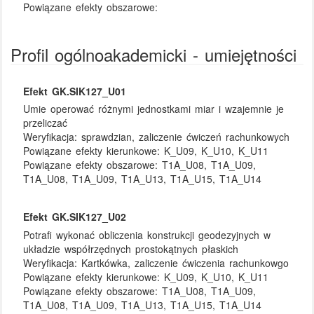
Powiązane efekty obszarowe:
Profil ogólnoakademicki - umiejętności
Efekt GK.SIK127_U01
Umie operować różnymi jednostkami miar i wzajemnie je
przeliczać
Weryfikacja:
sprawdzian, zaliczenie ćwiczeń rachunkowych
Powiązane efekty kierunkowe:
K_U09, K_U10, K_U11
Powiązane efekty obszarowe:
T1A_U08, T1A_U09,
T1A_U08, T1A_U09, T1A_U13, T1A_U15, T1A_U14
Efekt GK.SIK127_U02
Potrafi wykonać obliczenia konstrukcji geodezyjnych w
układzie współrzędnych prostokątnych płaskich
Weryfikacja:
Kartkówka, zaliczenie ćwiczenia rachunkowgo
Powiązane efekty kierunkowe:
K_U09, K_U10, K_U11
Powiązane efekty obszarowe:
T1A_U08, T1A_U09,
T1A_U08, T1A_U09, T1A_U13, T1A_U15, T1A_U14