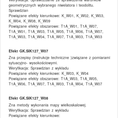
geometrycznych wybranego niwelatora i teodolitu.
Sprawdzian
Powiązane efekty kierunkowe:
K_W01, K_W02, K_W03,
K_W04, K_W08, K_W09
Powiązane efekty obszarowe:
T1A_W01, T1A_W07,
T1A_W01, T1A_W03, T1A_W05, T1A_W06, T1A_W07,
T1A_W03, T1A_W04, T1A_W07, T1A_W03, T1A_W03
Efekt GK.SIK127_W07
Zna przepisy (instrukcje techniczne )związane z pomiarami
sytuacyjno- wysokościowymi.
Weryfikacja:
Sprawdzian z wykładu
Powiązane efekty kierunkowe:
K_W03, K_W04
Powiązane efekty obszarowe:
T1A_W03, T1A_W05,
T1A_W06, T1A_W07, T1A_W03, T1A_W04, T1A_W07
Efekt GK.SIK127_W08
Zna metody wykonania mapy wielkoskalowej.
Weryfikacja:
Sprawdzian z wykładu
Powiązane efekty kierunkowe: