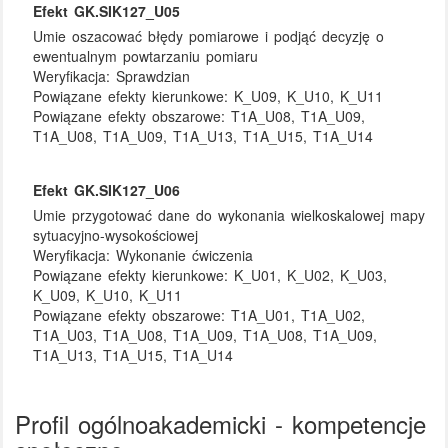
Efekt GK.SIK127_U05
Umie oszacować błędy pomiarowe i podjąć decyzję o
ewentualnym powtarzaniu pomiaru
Weryfikacja:
Sprawdzian
Powiązane efekty kierunkowe:
K_U09, K_U10, K_U11
Powiązane efekty obszarowe:
T1A_U08, T1A_U09,
T1A_U08, T1A_U09, T1A_U13, T1A_U15, T1A_U14
Efekt GK.SIK127_U06
Umie przygotować dane do wykonania wielkoskalowej mapy
sytuacyjno-wysokościowej
Weryfikacja:
Wykonanie ćwiczenia
Powiązane efekty kierunkowe:
K_U01, K_U02, K_U03,
K_U09, K_U10, K_U11
Powiązane efekty obszarowe:
T1A_U01, T1A_U02,
T1A_U03, T1A_U08, T1A_U09, T1A_U08, T1A_U09,
T1A_U13, T1A_U15, T1A_U14
Profil ogólnoakademicki - kompetencje