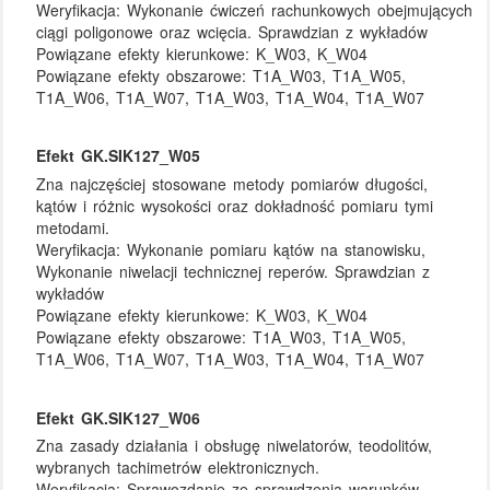
Weryfikacja:
Wykonanie ćwiczeń rachunkowych obejmujących
ciągi poligonowe oraz wcięcia. Sprawdzian z wykładów
Powiązane efekty kierunkowe:
K_W03, K_W04
Powiązane efekty obszarowe:
T1A_W03, T1A_W05,
T1A_W06, T1A_W07, T1A_W03, T1A_W04, T1A_W07
Efekt GK.SIK127_W05
Zna najczęściej stosowane metody pomiarów długości,
kątów i różnic wysokości oraz dokładność pomiaru tymi
metodami.
Weryfikacja:
Wykonanie pomiaru kątów na stanowisku,
Wykonanie niwelacji technicznej reperów. Sprawdzian z
wykładów
Powiązane efekty kierunkowe:
K_W03, K_W04
Powiązane efekty obszarowe:
T1A_W03, T1A_W05,
T1A_W06, T1A_W07, T1A_W03, T1A_W04, T1A_W07
Efekt GK.SIK127_W06
Zna zasady działania i obsługę niwelatorów, teodolitów,
wybranych tachimetrów elektronicznych.
Weryfikacja:
Sprawozdanie ze sprawdzenia warunków