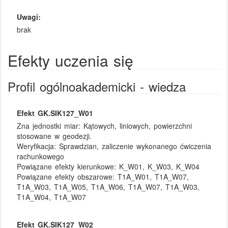
Uwagi:
brak
Efekty uczenia się
Profil ogólnoakademicki - wiedza
Efekt GK.SIK127_W01
Zna jednostki miar: Kątowych, liniowych, powierzchni
stosowane w geodezji.
Weryfikacja:
Sprawdzian, zaliczenie wykonanego ćwiczenia
rachunkowego
Powiązane efekty kierunkowe:
K_W01, K_W03, K_W04
Powiązane efekty obszarowe:
T1A_W01, T1A_W07,
T1A_W03, T1A_W05, T1A_W06, T1A_W07, T1A_W03,
T1A_W04, T1A_W07
Efekt GK.SIK127_W02