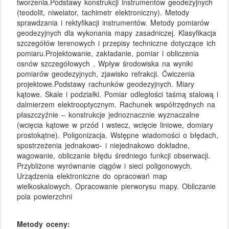
tworzenia.Podstawy konstrukcji instrumentów geodezyjnych
(teodolit, niwelator, tachimetr elektroniczny). Metody
sprawdzania i rektyfikacji instrumentów. Metody pomiarów
geodezyjnych dla wykonania mapy zasadniczej. Klasyfikacja
szczegółów terenowych i przepisy techniczne dotyczące ich
pomiaru.Projektowanie, zakładanie, pomiar i obliczenia
osnów szczegółowych . Wpływ środowiska na wyniki
pomiarów geodezyjnych, zjawisko refrakcji. Ćwiczenia
projektowe.Podstawy rachunków geodezyjnych. Miary
kątowe. Skale i podziałki. Pomiar odległości taśmą stalową i
dalmierzem elektrooptycznym. Rachunek współrzędnych na
płaszczyźnie – konstrukcje jednoznacznie wyznaczalne
(wcięcia kątowe w przód i wstecz, wcięcie liniowe, domiary
prostokątne). Poligonizacja. Wstępne wiadomości o błędach,
spostrzeżenia jednakowo- i niejednakowo dokładne,
wagowanie, obliczanie błędu średniego funkcji obserwacji.
Przybliżone wyrównanie ciągów i sieci poligonowych.
Urządzenia elektroniczne do opracowań map
wielkoskalowych. Opracowanie pierworysu mapy. Obliczanie
pola powierzchni
Metody oceny: