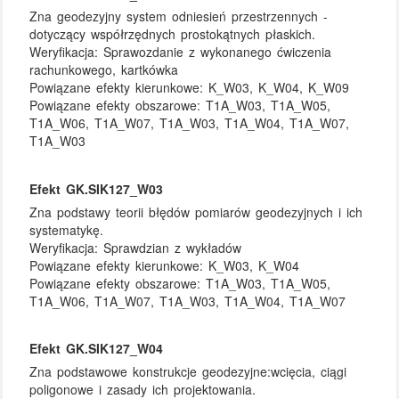
Zna geodezyjny system odniesień przestrzennych -
dotyczący współrzędnych prostokątnych płaskich.
Weryfikacja:
Sprawozdanie z wykonanego ćwiczenia
rachunkowego, kartkówka
Powiązane efekty kierunkowe:
K_W03, K_W04, K_W09
Powiązane efekty obszarowe:
T1A_W03, T1A_W05,
T1A_W06, T1A_W07, T1A_W03, T1A_W04, T1A_W07,
T1A_W03
Efekt GK.SIK127_W03
Zna podstawy teorii błędów pomiarów geodezyjnych i ich
systematykę.
Weryfikacja:
Sprawdzian z wykładów
Powiązane efekty kierunkowe:
K_W03, K_W04
Powiązane efekty obszarowe:
T1A_W03, T1A_W05,
T1A_W06, T1A_W07, T1A_W03, T1A_W04, T1A_W07
Efekt GK.SIK127_W04
Zna podstawowe konstrukcje geodezyjne:wcięcia, ciągi
poligonowe i zasady ich projektowania.