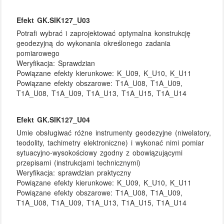
Efekt GK.SIK127_U03
Potrafi wybrać i zaprojektować optymalna konstrukcję
geodezyjną do wykonania określonego zadania
pomiarowego
Weryfikacja:
Sprawdzian
Powiązane efekty kierunkowe:
K_U09, K_U10, K_U11
Powiązane efekty obszarowe:
T1A_U08, T1A_U09,
T1A_U08, T1A_U09, T1A_U13, T1A_U15, T1A_U14
Efekt GK.SIK127_U04
Umie obsługiwać różne instrumenty geodezyjne (niwelatory,
teodolity, tachimetry elektroniczne) i wykonać nimi pomiar
sytuacyjno-wysokościowy zgodny z obowiązującymi
przepisami (instrukcjami technicznymi)
Weryfikacja:
sprawdzian praktyczny
Powiązane efekty kierunkowe:
K_U09, K_U10, K_U11
Powiązane efekty obszarowe:
T1A_U08, T1A_U09,
T1A_U08, T1A_U09, T1A_U13, T1A_U15, T1A_U14