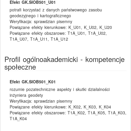
Efekt GK.SIOB501_U01
potrafi korzystać z danych państwowego zasobu
geodezyjnego i kartograficznego
Weryfikacja:
sprawdzian pisemny
Powiązane efekty kierunkowe:
K_U01, K_U02, K_U20
Powiązane efekty obszarowe:
T1A_U01, T1A_U02,
T1A_U07, T1A_U11, T1A_U12
Profil ogólnoakademicki - kompetencje
społeczne
Efekt GK.SIOB501_K01
rozumie pozatechniczne aspekty i skutki działalności
inżyniera geodety
Weryfikacja:
sprawdzian pisemny
Powiązane efekty kierunkowe:
K_K02, K_K03, K_K04
Powiązane efekty obszarowe:
T1A_K02, T1A_K05, T1A_K03,
T1A_K04