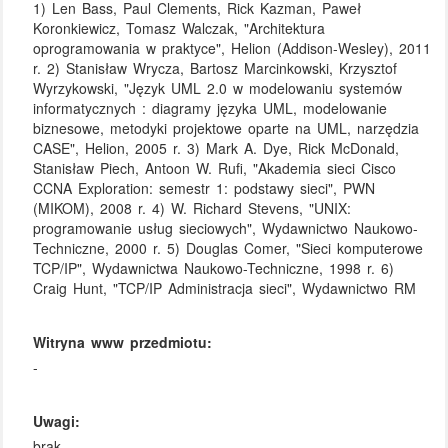
1) Len Bass, Paul Clements, Rick Kazman, Paweł
Koronkiewicz, Tomasz Walczak, "Architektura
oprogramowania w praktyce", Helion (Addison-Wesley), 2011
r. 2) Stanisław Wrycza, Bartosz Marcinkowski, Krzysztof
Wyrzykowski, "Język UML 2.0 w modelowaniu systemów
informatycznych : diagramy języka UML, modelowanie
biznesowe, metodyki projektowe oparte na UML, narzędzia
CASE", Helion, 2005 r. 3) Mark A. Dye, Rick McDonald,
Stanisław Piech, Antoon W. Rufi, "Akademia sieci Cisco
CCNA Exploration: semestr 1: podstawy sieci", PWN
(MIKOM), 2008 r. 4) W. Richard Stevens, "UNIX:
programowanie usług sieciowych", Wydawnictwo Naukowo-
Techniczne, 2000 r. 5) Douglas Comer, "Sieci komputerowe
TCP/IP", Wydawnictwa Naukowo-Techniczne, 1998 r. 6)
Craig Hunt, "TCP/IP Administracja sieci", Wydawnictwo RM
Witryna www przedmiotu:
-
Uwagi:
brak