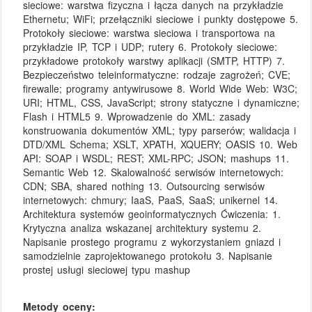
sieciowe: warstwa fizyczna i łącza danych na przykładzie
Ethernetu; WiFi; przełączniki sieciowe i punkty dostępowe 5.
Protokoły sieciowe: warstwa sieciowa i transportowa na
przykładzie IP, TCP i UDP; rutery 6. Protokoły sieciowe:
przykładowe protokoły warstwy aplikacji (SMTP, HTTP) 7.
Bezpieczeństwo teleinformatyczne: rodzaje zagrożeń; CVE;
firewalle; programy antywirusowe 8. World Wide Web: W3C;
URI; HTML, CSS, JavaScript; strony statyczne i dynamiczne;
Flash i HTML5 9. Wprowadzenie do XML: zasady
konstruowania dokumentów XML; typy parserów; walidacja i
DTD/XML Schema; XSLT, XPATH, XQUERY; OASIS 10. Web
API: SOAP i WSDL; REST; XML-RPC; JSON; mashups 11.
Semantic Web 12. Skalowalność serwisów internetowych:
CDN; SBA, shared nothing 13. Outsourcing serwisów
internetowych: chmury; IaaS, PaaS, SaaS; unikernel 14.
Architektura systemów geoinformatycznych Ćwiczenia: 1.
Krytyczna analiza wskazanej architektury systemu 2.
Napisanie prostego programu z wykorzystaniem gniazd i
samodzielnie zaprojektowanego protokołu 3. Napisanie
prostej usługi sieciowej typu mashup
Metody oceny: