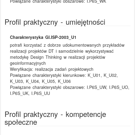
Powiązane charakterystyki obszarowe:
I.P6S_WK
Profil praktyczny - umiejętności
Charakterystyka GI.ISP-2003_U1
potrafi korzystać z dobrze udokumentowanych przykładów
realizacji projektów DT i samodzielnie wykorzystywać
metodykę Design Thinking w realizacji projektów
geoinformacyjnych
Weryfikacja:
realizacja zadań projektowych
Powiązane charakterystyki kierunkowe:
K_U01, K_U02,
K_U03, K_U04, K_U05, K_U06
Powiązane charakterystyki obszarowe:
I.P6S_UW, I.P6S_UO,
I.P6S_UK, I.P6S_UU
Profil praktyczny - kompetencje
społeczne