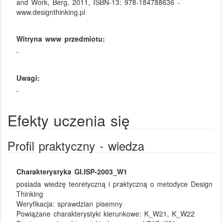
and Work, Berg, 2011, ISBN-13: 978-184788636 -
www.designthinking.pl
Witryna www przedmiotu:
-
Uwagi:
-
Efekty uczenia się
Profil praktyczny - wiedza
Charakterystyka GI.ISP-2003_W1
posiada wiedzę teoretyczną i praktyczną o metodyce Design
Thinking
Weryfikacja:
sprawdzian pisemny
Powiązane charakterystyki kierunkowe:
K_W21, K_W22