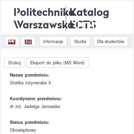
Politechnika
Katalog
Warszawska
ECTS
Informacje
Studia
Dla studentów
Drukuj
Eksport do pliku (MS Word)
Nazwa przedmiotu:
Grafika inżynierska II
Koordynator przedmiotu:
dr inż. Jadwiga Janowska
Status przedmiotu:
Obowiązkowy