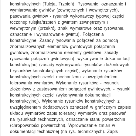
konstrukcyjnych (Tuleja, Trzpień). Rysowanie, oznaczanie i
wymiarowanie gwintów (zewnętrznych i wewnętrznych),
pasowania gwintów - rysunek wykonawczy typowej części
toczonej: tulejka/trzpień z gwintem zewnętrznym i
wewnętrznym (przekrój, znaki wymiarowe oraz rysowanie,
oznaczanie i wymiarowanie gwintu). Połączenia
konstrukcyjne. Zasady rysowania połączeń za pomocą
znormalizowanych elementów gwintowych połączenia
gwintowe, znormalizowane elementy gwintowe, zasady
rysowania połączeń gwintowych), wykonywanie dokumentacji
konstrukcyjnej (zasady wykonywania rysunków złożeniowych
i rysunków konstrukcyjnych części), wykonanie rysunków
konstrukcyjnych części mechanizmu z uwzględnieniem
tolerowania wymiarów. Wykonanie rysunków: - rysunek
złożeniowy z zastosowaniem połączeń gwintowych, - rysunki
konstrukcyjnych części (wykonywania dokumentacji
konstrukcyjnej). Wykonanie rysunków konstrukcyjnych z
uwzględnieniem dodatkowych oznaczeń w graficznym zapisie
układu wymiarów: zapis tolerancji wymiarów oraz pasowań
na rysunkach technicznych, oznaczanie stanu powierzchni
(chropowatości powierzchni). Wprowadzanie zmian w
dokumentacji technicznej (na rys. technicznych). Zapis