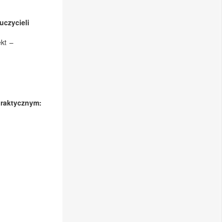
czycieli
ekt –
praktycznym: