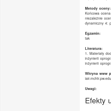
Metody oceny:
Końcowa ocena p
niezależnie oce
dynamiczny 4: p
Egzamin:
tak
Literatura:
1. Materiały do
inżynierii opr
inżynierii opro
Witryna www p
iair.mchtr.pw.edu
Uwagi:
Efekty 