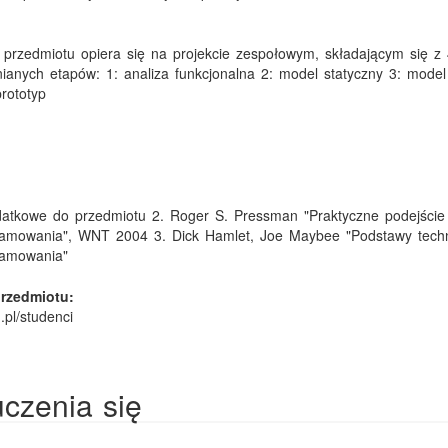
rzedmiotu opiera się na projekcie zespołowym, składającym się z 
nianych etapów: 1: analiza funkcjonalna 2: model statyczny 3: model
rototyp
datkowe do przedmiotu 2. Roger S. Pressman "Praktyczne podejście
ogramowania", WNT 2004 3. Dick Hamlet, Joe Maybee "Podstawy tech
gramowania"
rzedmiotu:
.pl/studenci
uczenia się