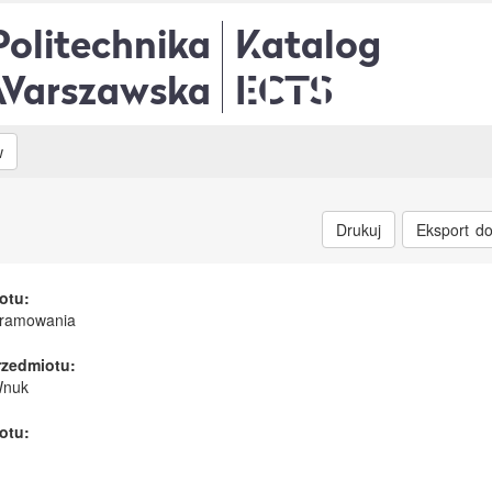
Politechnika
Katalog
Warszawska
ECTS
w
Drukuj
Eksport d
otu:
gramowania
rzedmiotu:
Wnuk
otu: