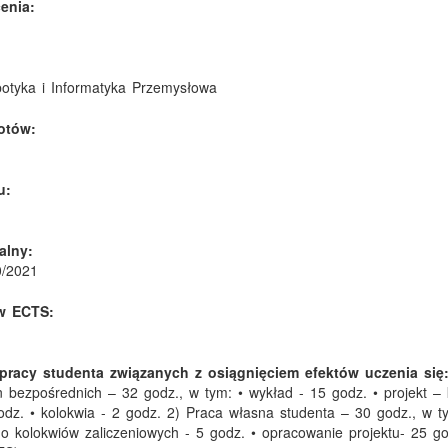
enia:
otyka i Informatyka Przemysłowa
otów:
u:
alny:
0/2021
w ECTS:
pracy studenta związanych z osiągnięciem efektów uczenia się
n bezpośrednich – 32 godz., w tym: • wykład - 15 godz. • projekt – 
odz. • kolokwia - 2 godz. 2) Praca własna studenta – 30 godz., w t
o kolokwiów zaliczeniowych - 5 godz. • opracowanie projektu- 25 g