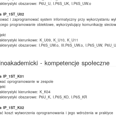
akterystyki obszarowe:
P6U_U, I.P6S_UK, I.P6S_UW.o
ka IP_1ST_U02
ktować i zaprogramować system informatyczny przy wykorzystaniu w
ącego programowanie obiektowe, wykorzystujący komunikację sieciow
jekt
kterystyki kierunkowe:
K_U09, K_U10, K_U11
akterystyki obszarowe:
I.P6S_UW.o, III.P6S_UW.o, I.P6S_UW, P6U_
ólnoakademicki - kompetencje społeczne
ka IP_1ST_K01
tować oprogramowanie w zespole
jekt
kterystyki kierunkowe:
K_K04
akterystyki obszarowe:
P6U_K, I.P6S_KO, I.P6S_KR
ka IP_1ST_K02
ać koszt wytworzenia oprogramowania i jego wdrożenia w praktyce