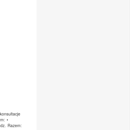
:
konsultacje
ym: •
odz. Razem: