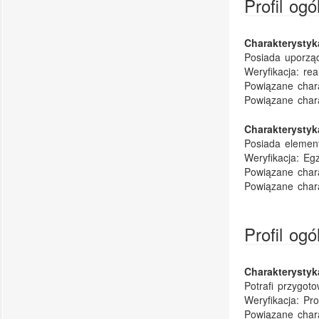
Profil og
Charakterysty
Posiada uporzą
Weryfikacja:
rea
Powiązane chara
Powiązane char
Charakterysty
Posiada elemen
Weryfikacja:
Egz
Powiązane chara
Powiązane char
Profil og
Charakterysty
Potrafi przygo
Weryfikacja:
Pro
Powiązane chara