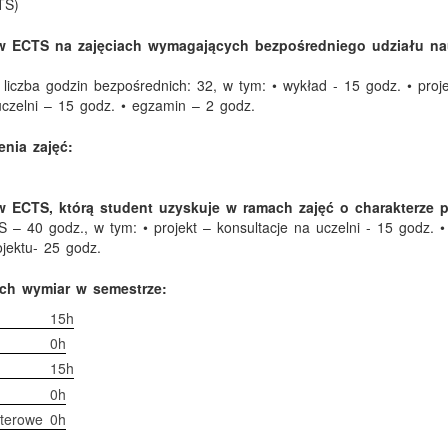
TS)
w ECTS na zajęciach wymagających bezpośredniego udziału nau
liczba godzin bezpośrednich: 32, w tym: • wykład - 15 godz. • proj
uczelni – 15 godz. • egzamin – 2 godz.
nia zajęć:
 ECTS, którą student uzyskuje w ramach zajęć o charakterze 
 – 40 godz., w tym: • projekt – konsultacje na uczelni - 15 godz. •
jektu- 25 godz.
ich wymiar w semestrze:
15h
0h
15h
0h
terowe
0h