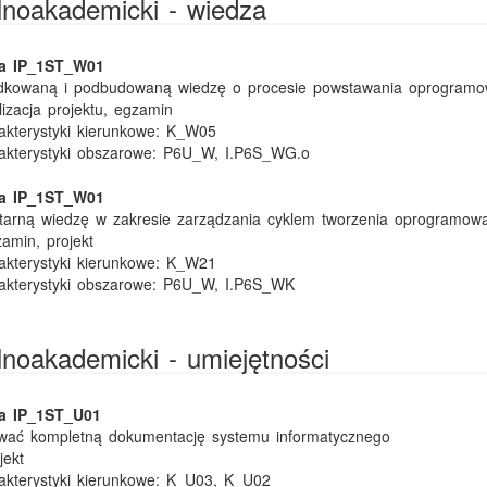
ólnoakademicki - wiedza
ka IP_1ST_W01
dkowaną i podbudowaną wiedzę o procesie powstawania oprogramo
lizacja projektu, egzamin
kterystyki kierunkowe:
K_W05
akterystyki obszarowe:
P6U_W, I.P6S_WG.o
ka IP_1ST_W01
tarną wiedzę w zakresie zarządzania cyklem tworzenia oprogramow
amin, projekt
kterystyki kierunkowe:
K_W21
akterystyki obszarowe:
P6U_W, I.P6S_WK
ólnoakademicki - umiejętności
ka IP_1ST_U01
tować kompletną dokumentację systemu informatycznego
jekt
kterystyki kierunkowe:
K_U03, K_U02