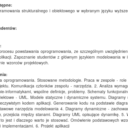
tępne:
ramowania strukturalnego i obiektowego w wybranym języku wyższ
tudentów:
:
 procesu powstawania oprogramowania, ze szczególnym uwzględnie
plikacji. Zapoznanie studentów z głównym językiem modelowania w 
ie wzorców projektowych.
nia:
ia oprogramowania. Stosowane metodologie. Praca w zespole - role
jektu. Komunikacja członków zespołu - narzędzia. 2. Analiza wymag
ie-informatykami, wspólne definicje, problemy. Schematy funkcjonaln
iektowe - UML. Modele statyczne i dynamiczne systemu. Diagramy s
zeczywistym kodem aplikacji. Generowanie kodu na podstawie diagr
tawowe narzędzia modelowania 4. Diagramy dynamiczne - zachowanie
, przejścia między stanami. Diagramy UML opisujące dynamikę. 5.
 to jest i dlaczego warto je stosować. Omówienie podstawowych wz
 implementacjami. 6. Projekt aplikacji