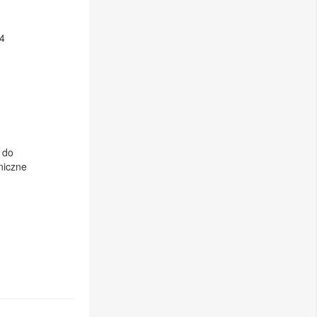
4
 do
niczne