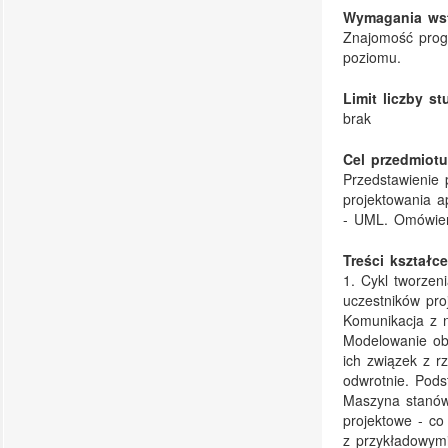
Wymagania ws
Znajomość prog
poziomu.
Limit liczby s
brak
Cel przedmiotu
Przedstawienie
projektowania a
- UML. Omówien
Treści kształce
1. Cykl tworzen
uczestników pro
Komunikacja z n
Modelowanie ob
ich związek z r
odwrotnie. Pods
Maszyna stanów
projektowe - co
z przykładowymi