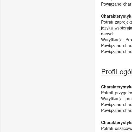
Powiązane char
Charakterysty
Potrafi zaproje
języka wspieraj
danych
Weryfikacja:
Pro
Powiązane chara
Powiązane char
Profil og
Charakterysty
Potrafi przygo
Weryfikacja:
pro
Powiązane chara
Powiązane char
Charakterysty
Potrafi oszacow