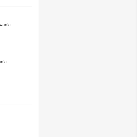
wania
ania