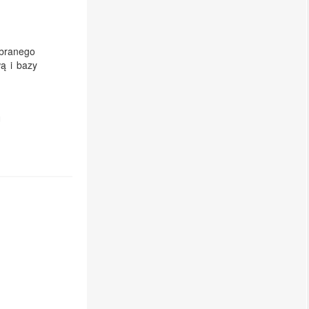
ybranego
ą i bazy
U