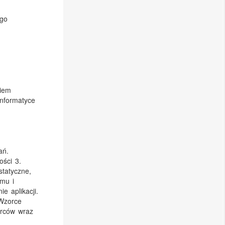
ego
niem
informatyce
ań.
ości 3.
tatyczne,
amu i
 aplikacji.
 Wzorce
orców wraz