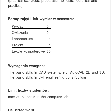
(practical exercices, preparation to tests: teoretical and
practical).
Formy zajęć i ich wymiar w semestrze:
Wykład
0h
Ćwiczenia
0h
Laboratorium
0h
Projekt
0h
Lekcje komputerowe
30h
Wymagania wstępne:
The basic skills in CAD systems, e.g. AutoCAD 2D and 3D.
The basic skills in civil engineering constructions.
Limit liczby studentów:
max 30 students in the computer lab.
Cel przedmiotu: