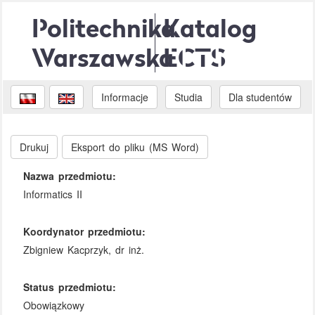
Politechnika
Katalog
Warszawska
ECTS
Informacje
Studia
Dla studentów
Drukuj
Eksport do pliku (MS Word)
Nazwa przedmiotu:
Informatics II
Koordynator przedmiotu:
Zbigniew Kacprzyk, dr inż.
Status przedmiotu:
Obowiązkowy