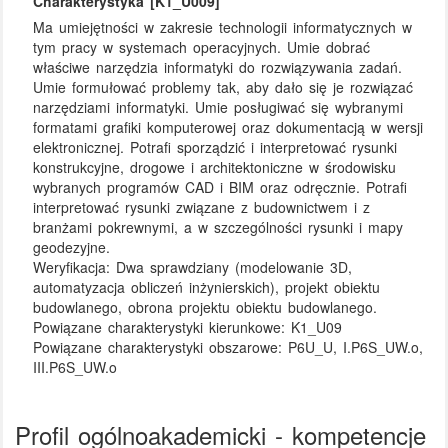
Charakterystyka [K1_U009]
Ma umiejętności w zakresie technologii informatycznych w
tym pracy w systemach operacyjnych. Umie dobrać
właściwe narzędzia informatyki do rozwiązywania zadań.
Umie formułować problemy tak, aby dało się je rozwiązać
narzędziami informatyki. Umie posługiwać się wybranymi
formatami grafiki komputerowej oraz dokumentacją w wersji
elektronicznej. Potrafi sporządzić i interpretować rysunki
konstrukcyjne, drogowe i architektoniczne w środowisku
wybranych programów CAD i BIM oraz odręcznie. Potrafi
interpretować rysunki związane z budownictwem i z
branżami pokrewnymi, a w szczególności rysunki i mapy
geodezyjne.
Weryfikacja:
Dwa sprawdziany (modelowanie 3D,
automatyzacja obliczeń inżynierskich), projekt obiektu
budowlanego, obrona projektu obiektu budowlanego.
Powiązane charakterystyki kierunkowe:
K1_U09
Powiązane charakterystyki obszarowe:
P6U_U, I.P6S_UW.o,
III.P6S_UW.o
Profil ogólnoakademicki - kompetencje