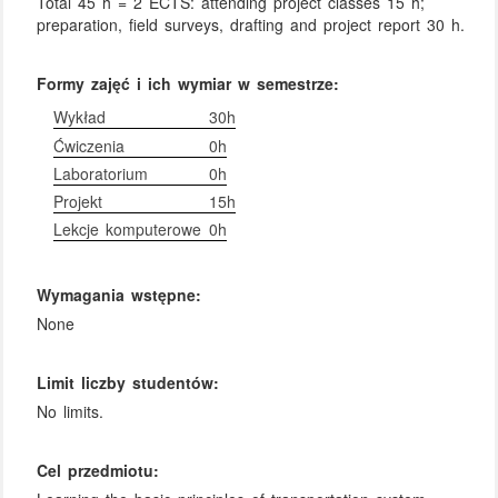
Total 45 h = 2 ECTS: attending project classes 15 h;
preparation, field surveys, drafting and project report 30 h.
Formy zajęć i ich wymiar w semestrze:
Wykład
30h
Ćwiczenia
0h
Laboratorium
0h
Projekt
15h
Lekcje komputerowe
0h
Wymagania wstępne:
None
Limit liczby studentów:
No limits.
Cel przedmiotu: