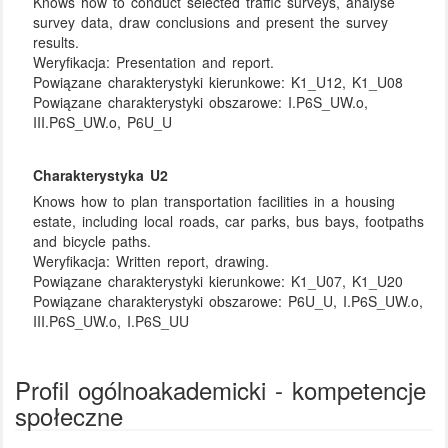
Knows how to conduct selected traffic surveys, analyse
survey data, draw conclusions and present the survey
results.
Weryfikacja:
Presentation and report.
Powiązane charakterystyki kierunkowe:
K1_U12, K1_U08
Powiązane charakterystyki obszarowe:
I.P6S_UW.o,
III.P6S_UW.o, P6U_U
Charakterystyka U2
Knows how to plan transportation facilities in a housing
estate, including local roads, car parks, bus bays, footpaths
and bicycle paths.
Weryfikacja:
Written report, drawing.
Powiązane charakterystyki kierunkowe:
K1_U07, K1_U20
Powiązane charakterystyki obszarowe:
P6U_U, I.P6S_UW.o,
III.P6S_UW.o, I.P6S_UU
Profil ogólnoakademicki - kompetencje
społeczne