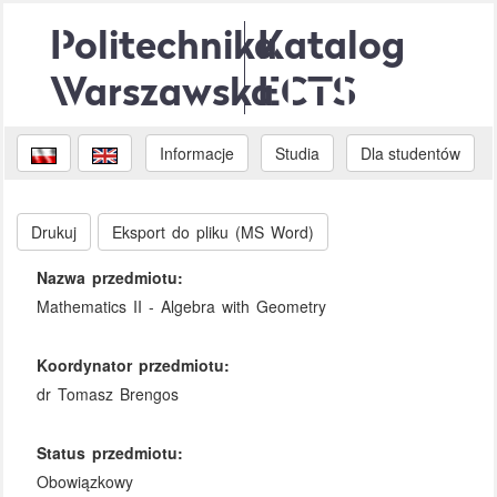
Politechnika
Katalog
Warszawska
ECTS
Informacje
Studia
Dla studentów
Drukuj
Eksport do pliku (MS Word)
Nazwa przedmiotu:
Mathematics II - Algebra with Geometry
Koordynator przedmiotu:
dr Tomasz Brengos
Status przedmiotu:
Obowiązkowy