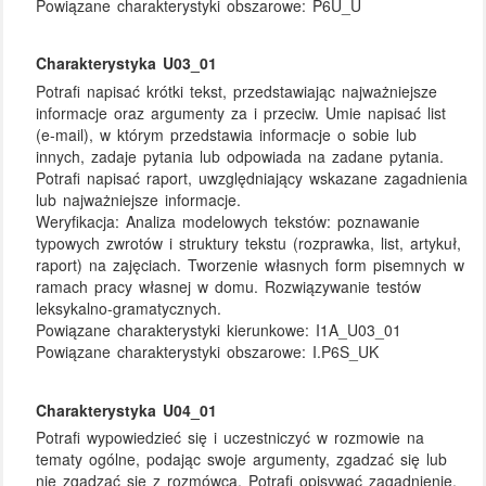
Powiązane charakterystyki obszarowe:
P6U_U
Charakterystyka U03_01
Potrafi napisać krótki tekst, przedstawiając najważniejsze
informacje oraz argumenty za i przeciw. Umie napisać list
(e-mail), w którym przedstawia informacje o sobie lub
innych, zadaje pytania lub odpowiada na zadane pytania.
Potrafi napisać raport, uwzględniający wskazane zagadnienia
lub najważniejsze informacje.
Weryfikacja:
Analiza modelowych tekstów: poznawanie
typowych zwrotów i struktury tekstu (rozprawka, list, artykuł,
raport) na zajęciach. Tworzenie własnych form pisemnych w
ramach pracy własnej w domu. Rozwiązywanie testów
leksykalno-gramatycznych.
Powiązane charakterystyki kierunkowe:
I1A_U03_01
Powiązane charakterystyki obszarowe:
I.P6S_UK
Charakterystyka U04_01
Potrafi wypowiedzieć się i uczestniczyć w rozmowie na
tematy ogólne, podając swoje argumenty, zgadzać się lub
nie zgadzać się z rozmówcą. Potrafi opisywać zagadnienie,