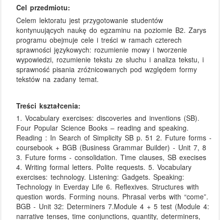
Cel przedmiotu:
Celem lektoratu jest przygotowanie studentów
kontynuujących naukę do egzaminu na poziomie B2. Zarys
programu obejmuje cele i treści w ramach czterech
sprawności językowych: rozumienie mowy i tworzenie
wypowiedzi, rozumienie tekstu ze słuchu i analiza tekstu, i
sprawność pisania zróżnicowanych pod względem formy
tekstów na zadany temat.
Treści kształcenia:
1. Vocabulary exercises: discoveries and inventions (SB).
Four Popular Science Books – reading and speaking.
Reading : In Search of Simplicity SB p. 51 2. Future forms -
coursebook + BGB (Business Grammar Builder) - Unit 7, 8
3. Future forms - consolidation. Time clauses, SB execises
4. Writing formal letters. Polite requests. 5. Vocabulary
exercises: technology. Listening: Gadgets. Speaking:
Technology in Everday Life 6. Reflexives. Structures with
question words. Forming nouns. Phrasal verbs with “come”.
BGB - Unit 32: Determiners 7.Module 4 + 5 test (Module 4:
narrative tenses, time conjunctions, quantity, determiners,