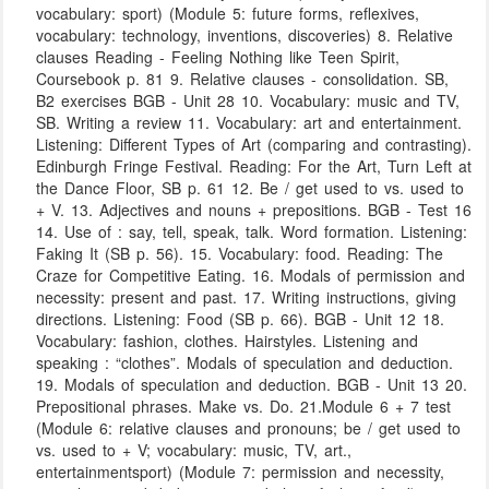
vocabulary: sport) (Module 5: future forms, reflexives,
vocabulary: technology, inventions, discoveries) 8. Relative
clauses Reading - Feeling Nothing like Teen Spirit,
Coursebook p. 81 9. Relative clauses - consolidation. SB,
B2 exercises BGB - Unit 28 10. Vocabulary: music and TV,
SB. Writing a review 11. Vocabulary: art and entertainment.
Listening: Different Types of Art (comparing and contrasting).
Edinburgh Fringe Festival. Reading: For the Art, Turn Left at
the Dance Floor, SB p. 61 12. Be / get used to vs. used to
+ V. 13. Adjectives and nouns + prepositions. BGB - Test 16
14. Use of : say, tell, speak, talk. Word formation. Listening:
Faking It (SB p. 56). 15. Vocabulary: food. Reading: The
Craze for Competitive Eating. 16. Modals of permission and
necessity: present and past. 17. Writing instructions, giving
directions. Listening: Food (SB p. 66). BGB - Unit 12 18.
Vocabulary: fashion, clothes. Hairstyles. Listening and
speaking : “clothes”. Modals of speculation and deduction.
19. Modals of speculation and deduction. BGB - Unit 13 20.
Prepositional phrases. Make vs. Do. 21.Module 6 + 7 test
(Module 6: relative clauses and pronouns; be / get used to
vs. used to + V; vocabulary: music, TV, art.,
entertainmentsport) (Module 7: permission and necessity,