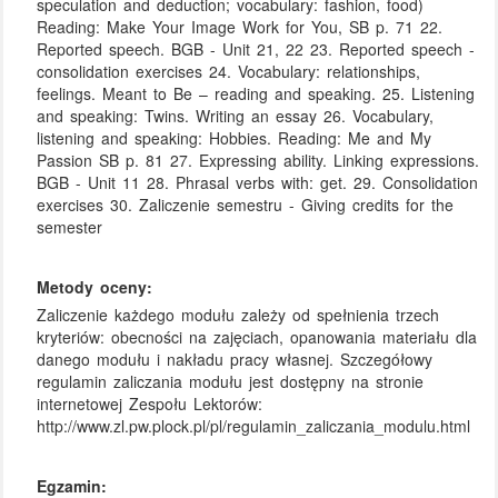
speculation and deduction; vocabulary: fashion, food)
Reading: Make Your Image Work for You, SB p. 71 22.
Reported speech. BGB - Unit 21, 22 23. Reported speech -
consolidation exercises 24. Vocabulary: relationships,
feelings. Meant to Be – reading and speaking. 25. Listening
and speaking: Twins. Writing an essay 26. Vocabulary,
listening and speaking: Hobbies. Reading: Me and My
Passion SB p. 81 27. Expressing ability. Linking expressions.
BGB - Unit 11 28. Phrasal verbs with: get. 29. Consolidation
exercises 30. Zaliczenie semestru - Giving credits for the
semester
Metody oceny:
Zaliczenie każdego modułu zależy od spełnienia trzech
kryteriów: obecności na zajęciach, opanowania materiału dla
danego modułu i nakładu pracy własnej. Szczegółowy
regulamin zaliczania modułu jest dostępny na stronie
internetowej Zespołu Lektorów:
http://www.zl.pw.plock.pl/pl/regulamin_zaliczania_modulu.html
Egzamin: