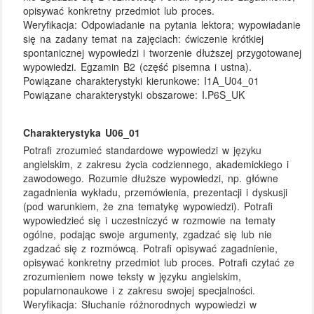
opisywać konkretny przedmiot lub proces.
Weryfikacja:
Odpowiadanie na pytania lektora; wypowiadanie
się na zadany temat na zajęciach: ćwiczenie krótkiej
spontanicznej wypowiedzi i tworzenie dłuższej przygotowanej
wypowiedzi. Egzamin B2 (część pisemna i ustna).
Powiązane charakterystyki kierunkowe:
I1A_U04_01
Powiązane charakterystyki obszarowe:
I.P6S_UK
Charakterystyka U06_01
Potrafi zrozumieć standardowe wypowiedzi w języku
angielskim, z zakresu życia codziennego, akademickiego i
zawodowego. Rozumie dłuższe wypowiedzi, np. główne
zagadnienia wykładu, przemówienia, prezentacji i dyskusji
(pod warunkiem, że zna tematykę wypowiedzi). Potrafi
wypowiedzieć się i uczestniczyć w rozmowie na tematy
ogólne, podając swoje argumenty, zgadzać się lub nie
zgadzać się z rozmówcą. Potrafi opisywać zagadnienie,
opisywać konkretny przedmiot lub proces. Potrafi czytać ze
zrozumieniem nowe teksty w języku angielskim,
popularnonaukowe i z zakresu swojej specjalności.
Weryfikacja:
Słuchanie różnorodnych wypowiedzi w