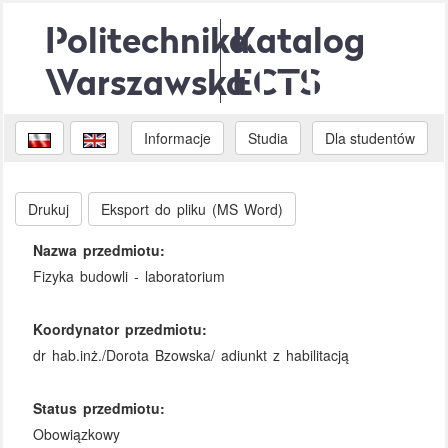
Politechnika
Katalog
Warszawska
ECTS
Informacje
Studia
Dla studentów
Drukuj
Eksport do pliku (MS Word)
Nazwa przedmiotu:
Fizyka budowli - laboratorium
Koordynator przedmiotu:
dr hab.inż./Dorota Bzowska/ adiunkt z habilitacją
Status przedmiotu:
Obowiązkowy