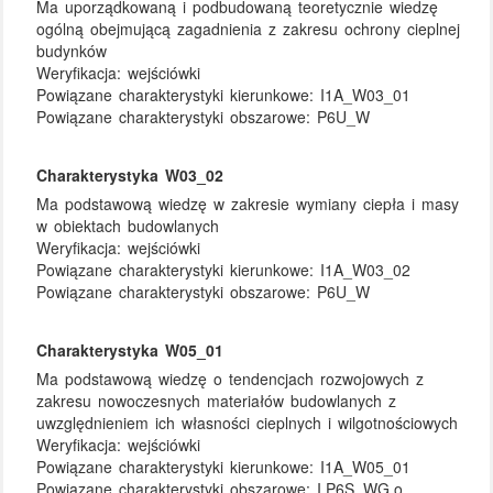
Ma uporządkowaną i podbudowaną teoretycznie wiedzę
ogólną obejmującą zagadnienia z zakresu ochrony cieplnej
budynków
Weryfikacja:
wejściówki
Powiązane charakterystyki kierunkowe:
I1A_W03_01
Powiązane charakterystyki obszarowe:
P6U_W
Charakterystyka W03_02
Ma podstawową wiedzę w zakresie wymiany ciepła i masy
w obiektach budowlanych
Weryfikacja:
wejściówki
Powiązane charakterystyki kierunkowe:
I1A_W03_02
Powiązane charakterystyki obszarowe:
P6U_W
Charakterystyka W05_01
Ma podstawową wiedzę o tendencjach rozwojowych z
zakresu nowoczesnych materiałów budowlanych z
uwzględnieniem ich własności cieplnych i wilgotnościowych
Weryfikacja:
wejściówki
Powiązane charakterystyki kierunkowe:
I1A_W05_01
Powiązane charakterystyki obszarowe:
I.P6S_WG.o