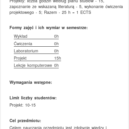
Projekty: liczba godzin według planu studiów - 15,
zapoznanie ze wskazaną literaturą - 5, wykonanie ćwiczenia
projektowego - 5; Razem - 25 h = 1 ECTS
Formy zajęć i ich wymiar w semestrze:
Wykład
0h
Ćwiczenia
0h
Laboratorium
0h
Projekt
15h
Lekcje komputerowe
0h
Wymagania wstępne:
Limit liczby studentów:
Projekt: 10-15
Cel przedmiotu:
Celem nauczania przedmiotu jest zdobycie wiedzy i