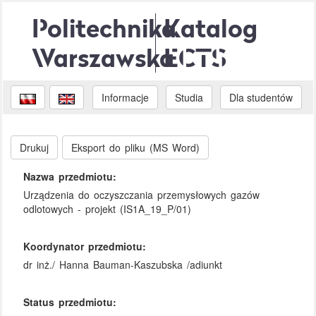
Politechnika
Katalog
Warszawska
ECTS
Informacje
Studia
Dla studentów
Drukuj
Eksport do pliku (MS Word)
Nazwa przedmiotu:
Urządzenia do oczyszczania przemysłowych gazów
odlotowych - projekt (IS1A_19_P/01)
Koordynator przedmiotu:
dr inż./ Hanna Bauman-Kaszubska /adiunkt
Status przedmiotu: