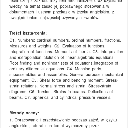
techniczną z zakresu inżynierii mechanicznej oraz uzyskanie
wiedzy na temat zasad jej poprawnego stosowania w
dokumentach i ustnym przekazie w języku angielskim, z
uwzględnieniem najczęściej używanych zwrotów.
Treści kształcenia:
C1. Numbers: cardinal numbers, ordinal numbers, fractions.
Measures and weights. C2. Evaluation of functions.
Integration of functions. Moments of inertia. C3. Interpolation
and extrapolation. Solution of linear algebraic equations.
Root finding and nonlinear sets of equations.Integration of
ordinary differential equations. C4. Machine parts,
subassemblies and assemblies. General-purpose mechanical
equipment. C5. Shear force and bending moment. Stress-
strain relations. Normal stress and strain. Stress-strain
diagrams. C6. Torsion. Strains in beams. Deflections of
beams. C7. Spherical and cylindrical pressure vessels.
Metody oceny:
1. Opracowanie i przedstawienie podczas zajęć, w języku
angielskim, referatu na temat wyznaczony przez