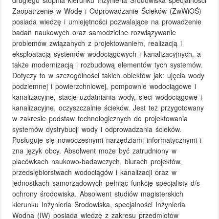
drugiego stopnia kierunku Inżynieria Środowiska specjalności
Zaopatrzenie w Wodę i Odprowadzanie Ścieków (ZwWiOŚ)
posiada wiedzę i umiejętności pozwalające na prowadzenie
badań naukowych oraz samodzielne rozwiązywanie
problemów związanych z projektowaniem, realizacją i
eksploatacją systemów wodociągowych i kanalizacyjnych, a
także modernizacją i rozbudową elementów tych systemów.
Dotyczy to w szczególności takich obiektów jak: ujęcia wody
podziemnej i powierzchniowej, pompownie wodociągowe i
kanalizacyjne, stacje uzdatniania wody, sieci wodociągowe i
kanalizacyjne, oczyszczalnie ścieków. Jest też przygotowany
w zakresie podstaw technologicznych do projektowania
systemów dystrybucji wody i odprowadzania ścieków.
Posługuje się nowoczesnymi narzędziami informatycznymi i
zna język obcy. Absolwent może być zatrudniony w
placówkach naukowo-badawczych, biurach projektów,
przedsiębiorstwach wodociągów i kanalizacji oraz w
jednostkach samorządowych pełniąc funkcję specjalisty d/s
ochrony środowiska. Absolwent studiów magisterskich
kierunku Inżynieria Środowiska, specjalności Inżynieria
Wodna (IW) posiada wiedzę z zakresu przedmiotów