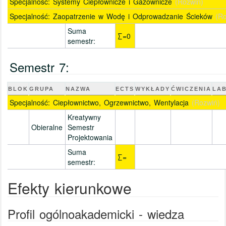
Specjalność: Systemy Ciepłownicze i Gazownicze
(Rozwiń)
Specjalność: Zaopatrzenie w Wodę i Odprowadzanie Ścieków
(R
Suma
∑=0
semestr:
Semestr 7:
BLOK
GRUPA
NAZWA
ECTS
WYKŁADY
ĆWICZENIA
LA
Specjalność: Ciepłownictwo, Ogrzewnictwo, Wentylacja
(Rozwiń)
Kreatywny
Obieralne
Semestr
Projektowania
Suma
∑=
semestr:
Efekty kierunkowe
Profil ogólnoakademicki - wiedza