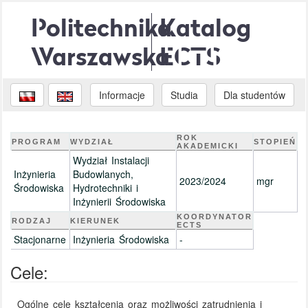
Politechnika
Katalog
Warszawska
ECTS
Informacje
Studia
Dla studentów
ROK
PROGRAM
WYDZIAŁ
STOPIEŃ
AKADEMICKI
Wydział Instalacji
Inżynieria
Budowlanych,
2023/2024
mgr
Środowiska
Hydrotechniki i
Inżynierii Środowiska
KOORDYNATOR
RODZAJ
KIERUNEK
ECTS
Stacjonarne
Inżynieria Środowiska
-
Cele:
Ogólne cele kształcenia oraz możliwości zatrudnienia i