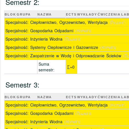
Semestr 2:
BLOK
GRUPA
NAZWA
ECTS
WYKŁADY
ĆWICZENIA
LA
Specjalność: Ciepłownictwo, Ogrzewnictwo, Wentylacja
(Rozwiń)
Specjalność: Gospodarka Odpadami
(Rozwiń)
Specjalność: Inżynieria Wodna
(Rozwiń)
Specjalność: Systemy Ciepłownicze i Gazownicze
(Rozwiń)
Specjalność: Zaopatrzenie w Wodę i Odprowadzanie Ścieków
(R
Suma
∑=0
semestr:
Semestr 3:
BLOK
GRUPA
NAZWA
ECTS
WYKŁADY
ĆWICZENIA
LA
Specjalność: Ciepłownictwo, Ogrzewnictwo, Wentylacja
(Rozwiń)
Specjalność: Gospodarka Odpadami
(Rozwiń)
Specjalność: Inżynieria Wodna
(Rozwiń)