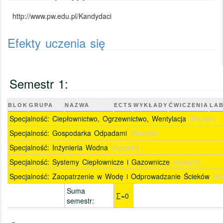
http://www.pw.edu.pl/Kandydaci
Efekty uczenia się
Semestr 1:
BLOK
GRUPA
NAZWA
ECTS
WYKŁADY
ĆWICZENIA
LA
Specjalność: Ciepłownictwo, Ogrzewnictwo, Wentylacja
(Rozwiń)
Specjalność: Gospodarka Odpadami
(Rozwiń)
Specjalność: Inżynieria Wodna
(Rozwiń)
Specjalność: Systemy Ciepłownicze i Gazownicze
(Rozwiń)
Specjalność: Zaopatrzenie w Wodę i Odprowadzanie Ścieków
(R
Suma
∑=0
semestr: