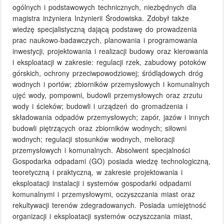
ogólnych i podstawowych technicznych, niezbędnych dla
magistra inżyniera Inżynierii Środowiska. Zdobył także
wiedzę specjalistyczną dającą podstawę do prowadzenia
prac naukowo-badawczych, planowania i programowania
inwestycji, projektowania i realizacji budowy oraz kierowania
i eksploatacji w zakresie: regulacji rzek, zabudowy potoków
górskich, ochrony przeciwpowodziowej; śródlądowych dróg
wodnych i portów; zbiorników przemysłowych i komunalnych
ujęć wody, pompowni, budowli przemysłowych oraz zrzutu
wody i ścieków; budowli i urządzeń do gromadzenia i
składowania odpadów przemysłowych; zapór, jazów i innych
budowli piętrzących oraz zbiorników wodnych; siłowni
wodnych; regulacji stosunków wodnych, melioracji
przemysłowych i komunalnych. Absolwent specjalności
Gospodarka odpadami (GO) posiada wiedzę technologiczną,
teoretyczną i praktyczną, w zakresie projektowania i
eksploatacji instalacji i systemów gospodarki odpadami
komunalnymi i przemysłowymi, oczyszczania miast oraz
rekultywacji terenów zdegradowanych. Posiada umiejętność
organizacji i eksploatacji systemów oczyszczania miast,