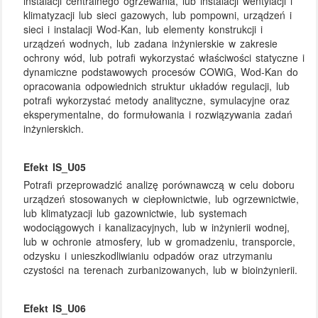
instalacji centralnego ogrzewania, lub instalacji wentylacji i
klimatyzacji lub sieci gazowych, lub pompowni, urządzeń i
sieci i instalacji Wod-Kan, lub elementy konstrukcji i
urządzeń wodnych, lub zadana inżynierskie w zakresie
ochrony wód, lub potrafi wykorzystać właściwości statyczne i
dynamiczne podstawowych procesów COWiG, Wod-Kan do
opracowania odpowiednich struktur układów regulacji, lub
potrafi wykorzystać metody analityczne, symulacyjne oraz
eksperymentalne, do formułowania i rozwiązywania zadań
inżynierskich.
Efekt IS_U05
Potrafi przeprowadzić analizę porównawczą w celu doboru
urządzeń stosowanych w ciepłownictwie, lub ogrzewnictwie,
lub klimatyzacji lub gazownictwie, lub systemach
wodociągowych i kanalizacyjnych, lub w inżynierii wodnej,
lub w ochronie atmosfery, lub w gromadzeniu, transporcie,
odzysku i unieszkodliwianiu odpadów oraz utrzymaniu
czystości na terenach zurbanizowanych, lub w bioinżynierii.
Efekt IS_U06