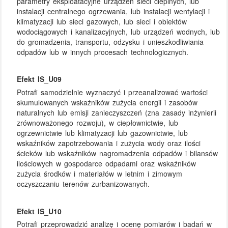
parametry eksploatacyjne urządzeń sieci cieplnych, lub
instalacji centralnego ogrzewania, lub instalacji wentylacji i
klimatyzacji lub sieci gazowych, lub sieci i obiektów
wodociągowych i kanalizacyjnych, lub urządzeń wodnych, lub
do gromadzenia, transportu, odzysku i unieszkodliwiania
odpadów lub w innych procesach technologicznych.
Efekt IS_U09
Potrafi samodzielnie wyznaczyć i przeanalizować wartości
skumulowanych wskaźników zużycia energii i zasobów
naturalnych lub emisji zanieczyszczeń (zna zasady inżynierii
zrównoważonego rozwoju), w ciepłownictwie, lub
ogrzewnictwie lub klimatyzacji lub gazownictwie, lub
wskaźników zapotrzebowania i zużycia wody oraz ilości
ścieków lub wskaźników nagromadzenia odpadów i bilansów
ilościowych w gospodarce odpadami oraz wskaźników
zużycia środków i materiałów w letnim i zimowym
oczyszczaniu terenów zurbanizowanych.
Efekt IS_U10
Potrafi przeprowadzić analizę i ocenę pomiarów i badań w